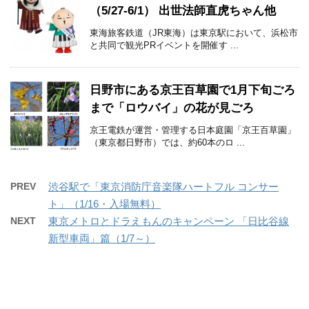
（5/27-6/1） 出世法師直虎ちゃん他
東海旅客鉄道（JR東海）は東京駅において、浜松市
と共同で観光PRイベントを開催す ...
日野市にある京王百草園で1月下旬ごろ
まで「ロウバイ」の花が見ごろ
京王電鉄が運営・管理する日本庭園「京王百草園」
（東京都日野市）では、約60本のロ ...
PREV
渋谷駅で「東京消防庁音楽隊ハートフル コンサー
ト」（1/16・入場無料）
NEXT
東京メトロとドラえもんのキャンペーン 「日比谷線
新型車両」篇（1/7～）