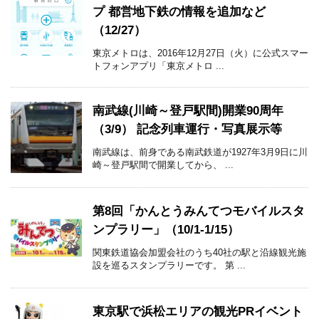
プ 都営地下鉄の情報を追加など
（12/27）
東京メトロは、2016年12月27日（火）に公式スマー
トフォンアプリ「東京メトロ ...
南武線(川崎～登戸駅間)開業90周年
（3/9） 記念列車運行・写真展示等
南武線は、前身である南武鉄道が1927年3月9日に川
崎～登戸駅間で開業してから、 ...
第8回「かんとうみんてつモバイルスタ
ンプラリー」（10/1-1/15）
関東鉄道協会加盟会社のうち40社の駅と沿線観光施
設を巡るスタンプラリーです。 第 ...
東京駅で浜松エリアの観光PRイベント