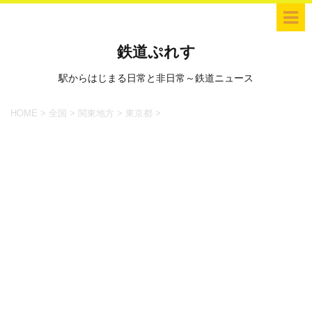
鉄道ぷれす
駅からはじまる日常と非日常～鉄道ニュース
HOME
>
全国
>
関東地方
>
東京都
>