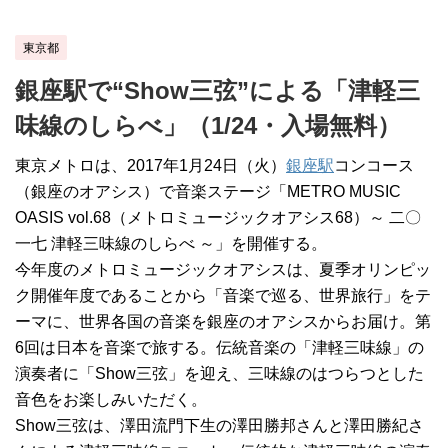
東京都
銀座駅で“Show三弦”による「津軽三
味線のしらべ」（1/24・入場無料）
東京メトロは、2017年1月24日（火）
銀座駅
コンコース
（銀座のオアシス）で音楽ステージ「METRO MUSIC
OASIS vol.68（メトロミュージックオアシス68）～ 二〇
一七 津軽三味線のしらべ ～」を開催する。
今年度のメトロミュージックオアシスは、夏季オリンピッ
ク開催年度であることから「音楽で巡る、世界旅行」をテ
ーマに、世界各国の音楽を銀座のオアシスからお届け。第
6回は日本を音楽で旅する。伝統音楽の「津軽三味線」の
演奏者に「Show三弦」を迎え、三味線のはつらつとした
音色をお楽しみいただく。
Show三弦は、澤田流門下生の澤田勝邦さんと澤田勝紀さ