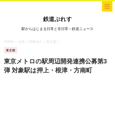
鉄道ぷれす
駅からはじまる日常と非日常～鉄道ニュース
HOME
>
全国
>
関東地方
>
東京都
>
東京都
東京メトロの駅周辺開発連携公募第3
弾 対象駅は押上・根津・方南町