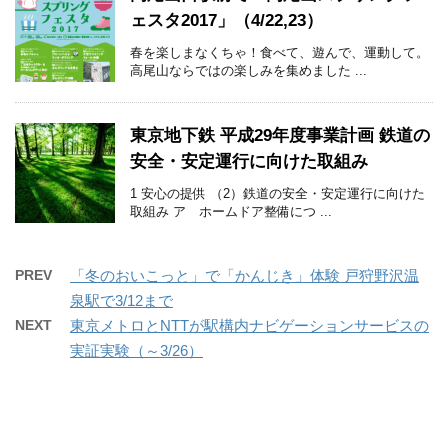
ェスタ2017」（4/22,23）
春を楽しまなくちゃ！食べて、遊んで、運動して。
高尾山ならではの楽しみを集めました ...
東京地下鉄 平成29年度事業計画 鉄道の
安全・安定運行に向けた取組み
1 安心の提供 （2）鉄道の安全・安定運行に向けた
取組み ア ホームドア整備につ ...
PREV
「冬のおいこっと」で「かんじき」体験 戸狩野沢温
泉駅で3/12まで
NEXT
東京メトロとNTTが駅構内ナビゲーションサービスの
実証実験（～3/26）