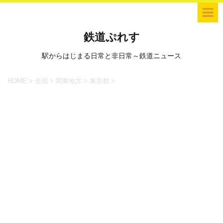
鉄道ぷれす
駅からはじまる日常と非日常～鉄道ニュース
HOME
>
全国
>
関東地方
>
東京都
>