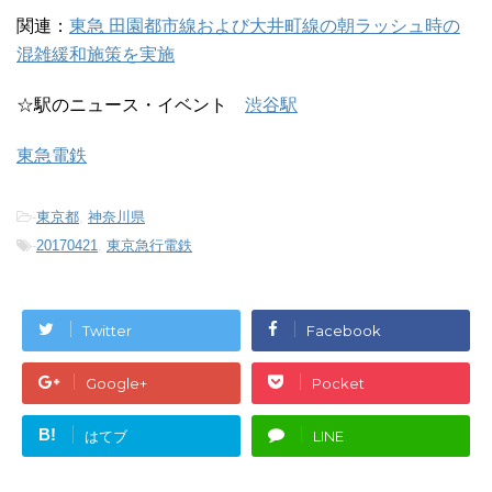
関連：
東急 田園都市線および大井町線の朝ラッシュ時の
混雑緩和施策を実施
☆駅のニュース・イベント
渋谷駅
東急電鉄
-
東京都
,
神奈川県
-
20170421
,
東京急行電鉄
Twitter
Facebook
Google+
Pocket
B!
はてブ
LINE