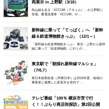
両展示 in 上野駅（3/18）
烏山線を走る「ACCUM（アキュム）」が上野駅に
登場。蓄電池電車「ACCUM」や ...
新幹線に乗って「てっぱく」へ 「新幹
線＆鉄道博物館きっぷ」（12/1～）
「新幹線＆鉄道博物館きっぷ」 東京・上野から新幹
線に乗って「鉄道博物館」に行くの ...
東京駅で「朝採れ新幹線マルシェ」
（7/6,7）
東日本旅客鉄道（JR東日本）は2016年度、地域の
事業者と連携した産直市を管内で ...
テレビ番組「100％ 横浜市営で行
く！！ぶらり商店街探訪」第2回公開