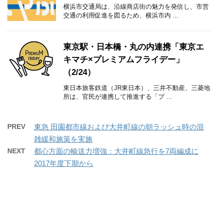
横浜市交通局は、沿線商店街の魅力を発信し、市営
交通の利用促進を図るため、横浜市内 ...
東京駅・日本橋・丸の内連携「東京エ
キマチ×プレミアムフライデー」
（2/24）
東日本旅客鉄道（JR東日本）、三井不動産、三菱地
所は、官民が連携して推進する「プ ...
PREV
東急 田園都市線および大井町線の朝ラッシュ時の混
雑緩和施策を実施
NEXT
都心方面の輸送力増強：大井町線急行を7両編成に
2017年度下期から