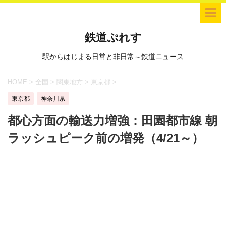
鉄道ぷれす
駅からはじまる日常と非日常～鉄道ニュース
HOME
>
全国
>
関東地方
>
東京都
>
東京都
神奈川県
都心方面の輸送力増強：田園都市線 朝
ラッシュピーク前の増発（4/21～）