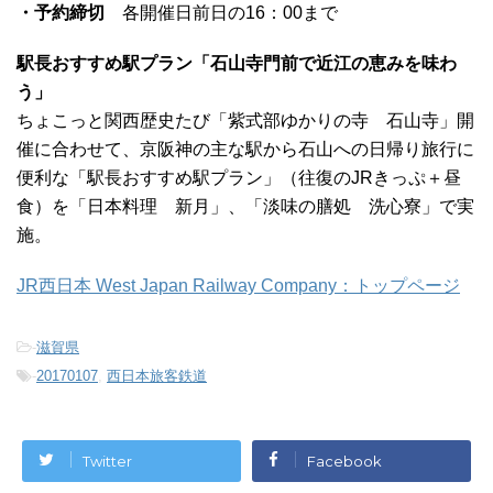
・予約締切
各開催日前日の16：00まで
駅長おすすめ駅プラン「石山寺門前で近江の恵みを味わ
う」
ちょこっと関西歴史たび「紫式部ゆかりの寺 石山寺」開
催に合わせて、京阪神の主な駅から石山への日帰り旅行に
便利な「駅長おすすめ駅プラン」（往復のJRきっぷ＋昼
食）を「日本料理 新月」、「淡味の膳処 洗心寮」で実
施。
JR西日本 West Japan Railway Company：トップページ
-
滋賀県
-
20170107
,
西日本旅客鉄道
Twitter
Facebook