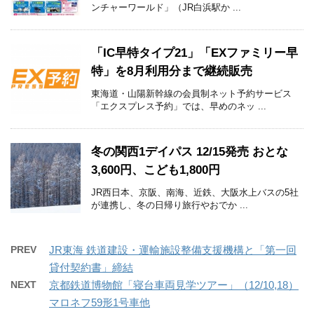
ンチャーワールド」（JR白浜駅か ...
「IC早特タイプ21」「EXファミリー早
特」を8月利用分まで継続販売
東海道・山陽新幹線の会員制ネット予約サービス
「エクスプレス予約」では、早めのネッ ...
冬の関西1デイパス 12/15発売 おとな
3,600円、こども1,800円
JR西日本、京阪、南海、近鉄、大阪水上バスの5社
が連携し、冬の日帰り旅行やおでか ...
PREV
JR東海 鉄道建設・運輸施設整備支援機構と「第一回
貸付契約書」締結
NEXT
京都鉄道博物館「寝台車両見学ツアー」（12/10,18）
マロネフ59形1号車他