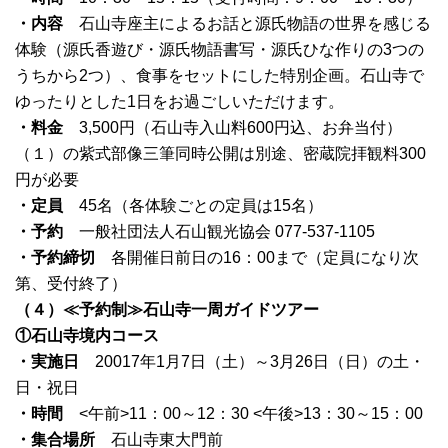
・内容
石山寺座主によるお話と源氏物語の世界を感じる
体験（源氏香遊び・源氏物語書写・源氏ひな作りの3つの
うちから2つ）、食事をセットにした特別企画。石山寺で
ゆったりとした1日をお過ごしいただけます。
・料金
3,500円（石山寺入山料600円込、お弁当付）
（１）の紫式部像三筆同時公開は別途、密蔵院拝観料300
円が必要
・定員
45名（各体験ごとの定員は15名）
・予約
一般社団法人石山観光協会 077-537-1105
・予約締切
各開催日前日の16：00まで（定員になり次
第、受付終了）
（４）≪予約制≫石山寺一周ガイドツアー
①石山寺境内コース
・実施日
20017年1月7日（土）～3月26日（日）の土・
日・祝日
・時間
<午前>11：00～12：30 <午後>13：30～15：00
・集合場所
石山寺東大門前