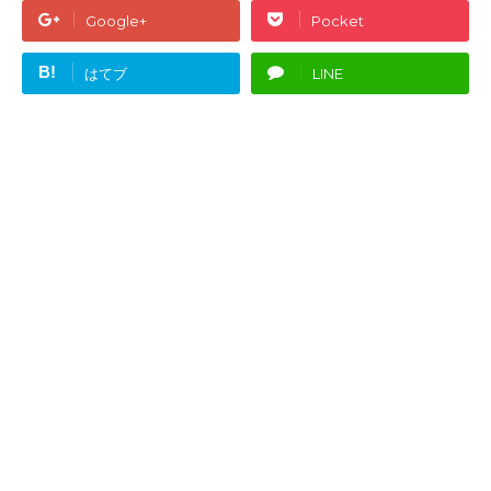
Google+
Pocket
B!
はてブ
LINE