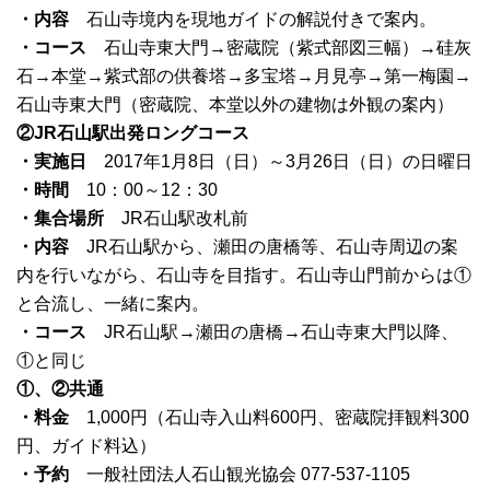
・内容
石山寺境内を現地ガイドの解説付きで案内。
・コース
石山寺東大門→密蔵院（紫式部図三幅）→硅灰
石→本堂→紫式部の供養塔→多宝塔→月見亭→第一梅園→
石山寺東大門（密蔵院、本堂以外の建物は外観の案内）
②JR石山駅出発ロングコース
・実施日
2017年1月8日（日）～3月26日（日）の日曜日
・時間
10：00～12：30
・集合場所
JR石山駅改札前
・内容
JR石山駅から、瀬田の唐橋等、石山寺周辺の案
内を行いながら、石山寺を目指す。石山寺山門前からは①
と合流し、一緒に案内。
・コース
JR石山駅→瀬田の唐橋→石山寺東大門以降、
①と同じ
①、②共通
・料金
1,000円（石山寺入山料600円、密蔵院拝観料300
円、ガイド料込）
・予約
一般社団法人石山観光協会 077-537-1105