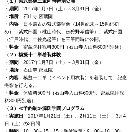
（１）紫式部像三筆同時特別公開
・期間
2017年1月7日（土）～3月31日（金）
・場所
石山寺 密蔵院
・内容
日本最古の紫式部聖像（14世紀末～15世紀初
め）、紫式部図（桃山時代、伝狩野孝信筆）、紫式部図
（江戸時代、土佐光起筆）を三筆同時に公開。
・料金
密蔵院拝観料300円（石山寺入山料600円別途）
（２）模擬十二単着装体験
・期間
2017年1月7日（土）～3月31日（金）
・場所
石山寺 密蔵院
・内容
模擬十二単（イベント用衣装）を着装して、記念
撮影を行える。
・料金
体験料500円（石山寺入山料600円、密蔵院拝観
料300円別途）
（３）≪予約制≫源氏学院プログラム
・実施日
2017年1月21日（土）、2月11日（土）、3月4
日（土）の3日間
・時間
10：30～15：15（受付時間：9：00～10：30）