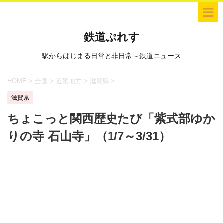
鉄道ぷれす
駅からはじまる日常と非日常～鉄道ニュース
HOME
>
全国
>
近畿地方
>
滋賀県
>
滋賀県
ちょこっと関西歴史たび「紫式部ゆか
りの寺 石山寺」（1/7～3/31）