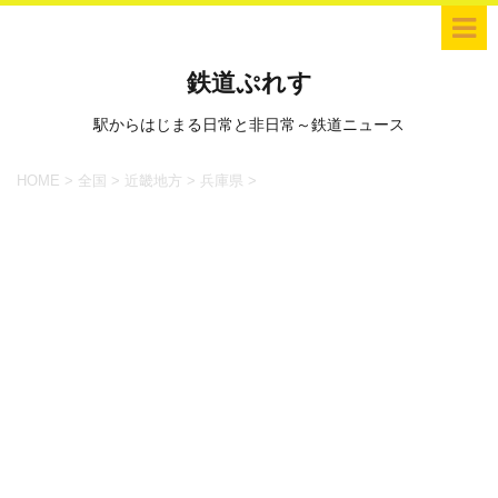
鉄道ぷれす
駅からはじまる日常と非日常～鉄道ニュース
HOME
>
全国
>
近畿地方
>
兵庫県
>