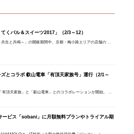
くバル＆スイーツ2017」（2/3～12）
～共生と共鳴～」の開催期間中、京都・梅小路エリアの店舗の ...
ズとコラボ 叡山電車「有頂天家族号」運行（2/1～
「有頂天家族」と「叡山電車」とのコラボレーションが開始。 ...
サービス「sobani」に月額無料プランやトライアル期