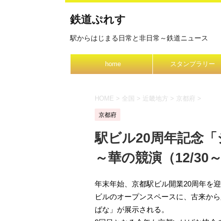
鉄道ぷれす
駅からはじまる日常と非日常～鉄道ニュース
home
スタンプラリー
HOME
>
全国
>
近畿地方
>
京都府
>
京都府
駅ビル20周年記念「
～華の競演（12/30～
年末年始、京都駅ビル開業20周年を
ビルのオープンスペースに、古来から
ばな」が展示される。