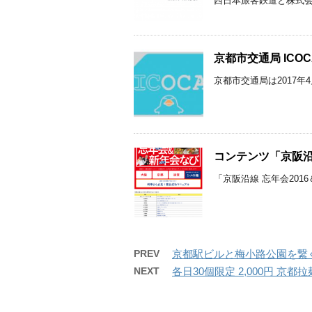
西日本旅客鉄道と株式会社
京都市交通局 ICO
京都市交通局は2017年4
コンテンツ「京阪沿線
「京阪沿線 忘年会201
PREV
京都駅ビルと梅小路公園を繋ぐ「IL
NEXT
各日30個限定 2,000円 京