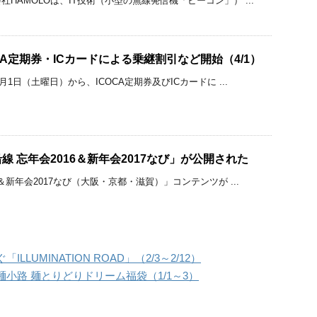
HAMOLOは、IT技術（小型の無線発信機「ビーコン」） ...
CA定期券・ICカードによる乗継割引など開始（4/1）
月1日（土曜日）から、ICOCA定期券及びICカードに ...
 忘年会2016＆新年会2017なび」が公開された
6＆新年会2017なび（大阪・京都・滋賀）」コンテンツが ...
LUMINATION ROAD」（2/3～2/12）
都拉麺小路 麺とりどりドリーム福袋（1/1～3）