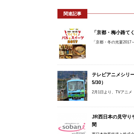
関連記事
「京都・梅小路てくて
「京都・冬の光宴2017
テレビアニメシリー
5/30）
2月1日より、TVアニメ
JR西日本の見守り
間