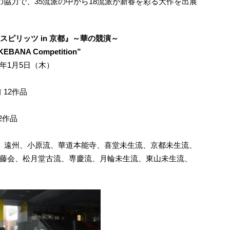
協力で、35流派の中から18流派が新春を彩る大作を出展
スピリッツ in 京都』～華の競演～
IKEBANA Competition”
7年1月5日（木）
12作品
2作品
遠州、小原流、華道本能寺、喜堂未生流、京都未生流、
藤会、松月堂古流、専慶流、月輪未生流、東山未生流、