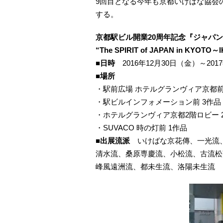
9回目となる今年も京都いけばな協会の
する。
京都駅ビル開業20周年記念『ジャパン
“The SPIRIT of JAPAN in KYOTO～
■日時
2016年12月30日（金）～201
■場所
・駅前広場 ホテルグランヴィア京都前 
・駅ビルインフォメーション前 3作品
・ホテルグランヴィア京都2階ロビー 
・SUVACO 時の灯前 1作品
■出展流派
いけばな京花傳、一光流、
清水流、桑原専慶流、小松流、古流松
峰風遠洲流、都未生流、洛陽未生流