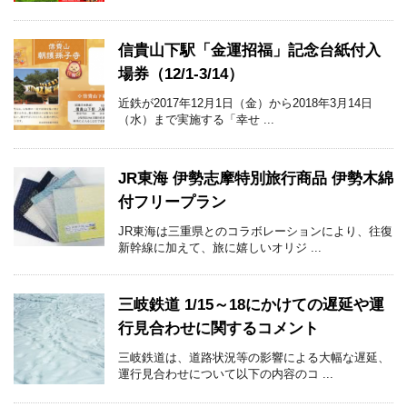
信貴山下駅「金運招福」記念台紙付入
場券（12/1-3/14）
近鉄が2017年12月1日（金）から2018年3月14日
（水）まで実施する「幸せ ...
JR東海 伊勢志摩特別旅行商品 伊勢木綿
付フリープラン
JR東海は三重県とのコラボレーションにより、往復
新幹線に加えて、旅に嬉しいオリジ ...
三岐鉄道 1/15～18にかけての遅延や運
行見合わせに関するコメント
三岐鉄道は、道路状況等の影響による大幅な遅延、
運行見合わせについて以下の内容のコ ...