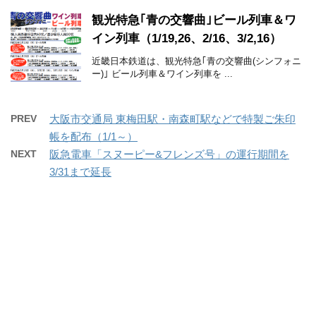
観光特急｢青の交響曲｣ビール列車＆ワ
イン列車（1/19,26、2/16、3/2,16）
近畿日本鉄道は、観光特急｢青の交響曲(シンフォニ
ー)｣ ビール列車＆ワイン列車を ...
PREV
大阪市交通局 東梅田駅・南森町駅などで特製ご朱印
帳を配布（1/1～）
NEXT
阪急電車「スヌーピー&フレンズ号」の運行期間を
3/31まで延長