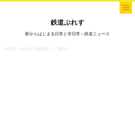
鉄道ぷれす
駅からはじまる日常と非日常～鉄道ニュース
HOME
>
全国
>
近畿地方
>
三重県
>