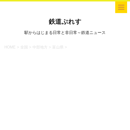
鉄道ぷれす
駅からはじまる日常と非日常～鉄道ニュース
HOME
>
全国
>
中部地方
>
富山県
>