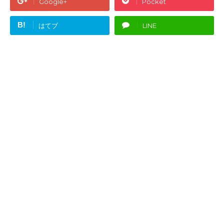
Google+
Pocket
B!
はてブ
LINE