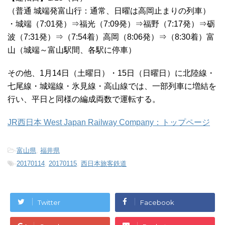
（普通 城端発富山行：通常、日曜は高岡止まりの列車）
・城端（7:01発）⇒福光（7:09発）⇒福野（7:17発）⇒砺
波（7:31発）⇒（7:54着）高岡（8:06発）⇒（8:30着）富
山（城端～富山駅間、各駅に停車）
その他、1月14日（土曜日）・15日（日曜日）に北陸線・
七尾線・城端線・氷見線・高山線では、一部列車に増結を
行い、平日と同様の編成両数で運転する。
JR西日本 West Japan Railway Company：トップページ
-
富山県
,
福井県
-
20170114
,
20170115
,
西日本旅客鉄道
Twitter
Facebook