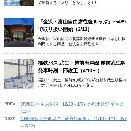
で運営する「マリエとやま」とJR ...
「金沢・富山自由席往復きっぷ」e5489
で取り扱い開始（3/12）
金沢駅⇔富山駅間の北陸新幹線普通車自由席を往復
利用できる商品「金沢自由席往復きっ ...
福鉄バス 武生・越前海岸線 越前武生駅
発車時刻一部改正（4/10～）
福鉄バス武生・越前海岸線19時45分越前武生駅発の
バス発車時刻が4月10日から変 ...
PREV
JR西日本 年末年始（12/28～1/5）の利用状況 前年比
103%
NEXT
NHK和歌山放送局で「旅育絵画展」（1/10～1/15、2/7
～2/12）