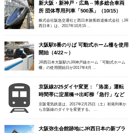
新大阪・新神戸・広島⇔博多総合車両
所 団体専用列車「500系」（10/15）
株式会社阪急交通社と西日本旅客鉄道株式会社（JR
西日本）は、2017年10月15 ...
大阪駅6番のりば 可動式ホーム柵を使用
開始（4/22～）
JR西日本大阪駅のJR神戸線ホーム「可動式ホーム
柵」の使用開始日が2017年4月 ...
京阪線2/25ダイヤ変更：「洛楽」運転
時間帯に淀屋橋⇒出町柳「急行」など
京阪電気鉄道は、2017年2月25日（土）初発列車か
ら京阪線のダイヤを変更する。 ...
大阪弥生会館跡地にJR西日本の新ブラ