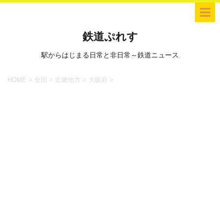
鉄道ぷれす
駅からはじまる日常と非日常～鉄道ニュース
HOME
>
全国
>
近畿地方
>
大阪府
>