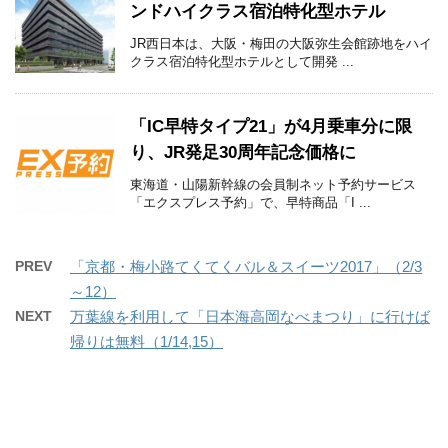
ンドハイクラス宿泊特化型ホテル
JR西日本は、大阪・梅田の大阪弥生会館跡地をハイ
クラス宿泊特化型ホテルとして開発 ...
「IC早特タイプ21」が4月乗車分に限
り、JR発足30周年記念価格に
東海道・山陽新幹線の会員制ネット予約サービス
「エクスプレス予約」で、早特商品「I ...
PREV
「京都・梅小路てくてくバル＆スイーツ2017」（2/3
～12）
NEXT
万葉線を利用して「日本海高岡なべまつり」に行けば
帰りは無料（1/14,15）