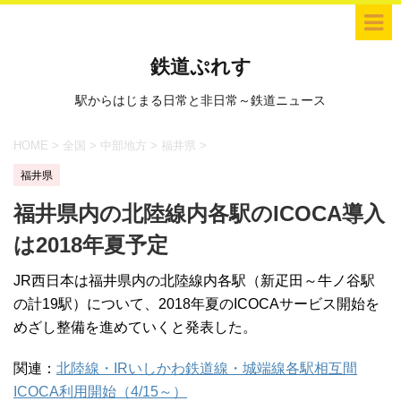
鉄道ぷれす
駅からはじまる日常と非日常～鉄道ニュース
HOME
>
全国
>
中部地方
>
福井県
>
福井県
福井県内の北陸線内各駅のICOCA導入
は2018年夏予定
JR西日本は福井県内の北陸線内各駅（新疋田～牛ノ谷駅
の計19駅）について、2018年夏のICOCAサービス開始を
めざし整備を進めていくと発表した。
関連：
北陸線・IRいしかわ鉄道線・城端線各駅相互間
ICOCA利用開始（4/15～）