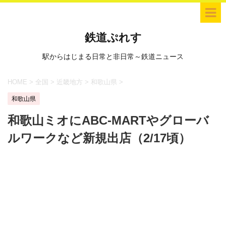
鉄道ぷれす
駅からはじまる日常と非日常～鉄道ニュース
HOME
>
全国
>
近畿地方
>
和歌山県
>
和歌山県
和歌山ミオにABC-MARTやグローバ
ルワークなど新規出店（2/17頃）