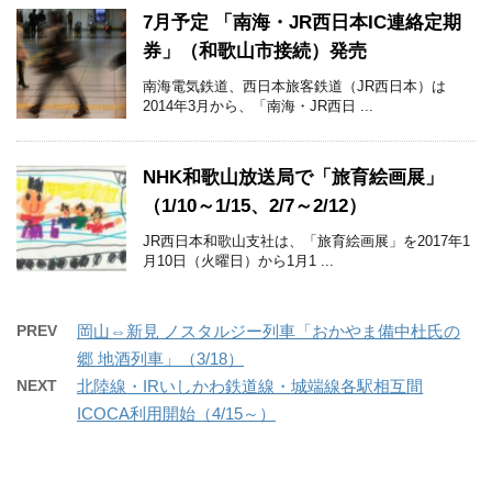
7月予定 「南海・JR西日本IC連絡定期
券」（和歌山市接続）発売
南海電気鉄道、西日本旅客鉄道（JR西日本）は
2014年3月から、「南海・JR西日 ...
NHK和歌山放送局で「旅育絵画展」
（1/10～1/15、2/7～2/12）
JR西日本和歌山支社は、「旅育絵画展」を2017年1
月10日（火曜日）から1月1 ...
PREV
岡山⇔新見 ノスタルジー列車「おかやま備中杜氏の
郷 地酒列車」（3/18）
NEXT
北陸線・IRいしかわ鉄道線・城端線各駅相互間
ICOCA利用開始（4/15～）