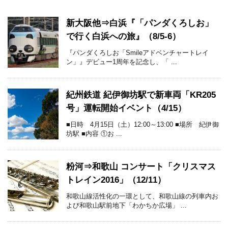
新大阪他⇒白浜『「パンダくろしお」
で行く白浜への旅』（8/5-6）
『パンダくろしお「Smileアドベンチャートレイ
ン」』デビュー1周年を記念し、「 ...
紀州鉄道 紀伊御坊駅で新車両「KR205
号」運転開始イベント（4/15）
■日時 4月15日（土）12:00～13:00 ■場所 紀伊御
坊駅 ■内容 ①お ...
粉河⇒和歌山 コンサート「クリスマス
トレイン2016」（12/11）
和歌山線活性化の一環として、和歌山線の列車内お
よび和歌山駅前地下「わかちか広場」 ...