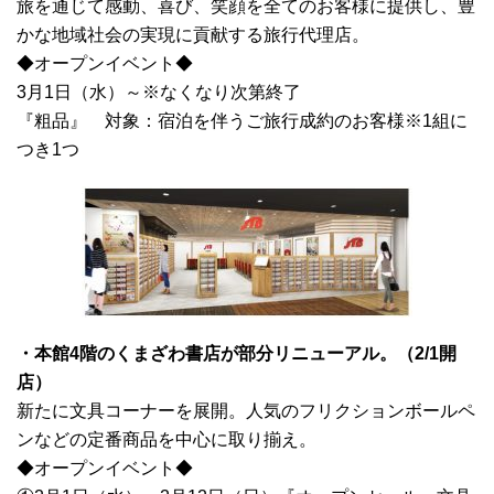
旅を通じて感動、喜び、笑顔を全てのお客様に提供し、豊
かな地域社会の実現に貢献する旅行代理店。
◆オープンイベント◆
3月1日（水）～※なくなり次第終了
『粗品』 対象：宿泊を伴うご旅行成約のお客様※1組に
つき1つ
・本館4階のくまざわ書店が部分リニューアル。（2/1開
店）
新たに文具コーナーを展開。人気のフリクションボールペ
ンなどの定番商品を中心に取り揃え。
◆オープンイベント◆