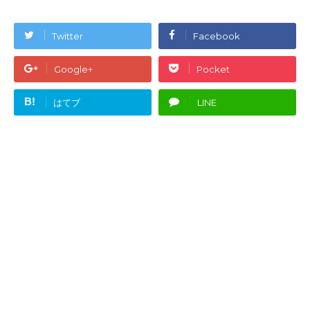
Twitter
Facebook
Google+
Pocket
B!
はてブ
LINE