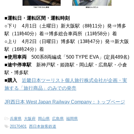
■運転日・運転区間・運転時刻
○下り 4月1日（土曜日）新大阪駅（8時11分）発⇒博多
駅（11時40分）着⇒博多総合車両所（11時58分）着
○上り 4月2日（日曜日）博多駅（13時47分）発⇒新大阪
駅（16時24分）着
■使用車両
500系8両編成「500 TYPE EVA」(定員489名)
■途中停車駅
新神戸駅・姫路駅・岡山駅・広島駅・小倉
駅・博多駅
■購入
近畿日本ツーリスト個人旅行株式会社が企画・実
施する「旅行商品」のみでの発売
JR西日本 West Japan Railway Company：トップページ
-
兵庫県
,
大阪府
,
岡山県
,
広島県
,
福岡県
-
20170401
,
西日本旅客鉄道