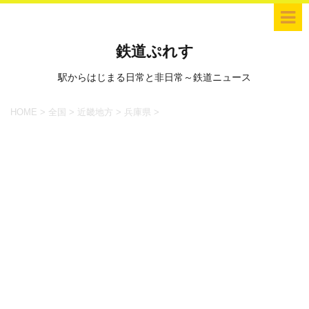
鉄道ぷれす
駅からはじまる日常と非日常～鉄道ニュース
HOME
>
全国
>
近畿地方
>
兵庫県
>