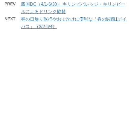
PREV
四国DC（4/1-6/30） キリンビバレッジ・キリンビー
ルによるドリンク協賛
NEXT
春の日帰り旅行やおでかけに便利な「春の関西1デイ
パス」（3/2-6/4）