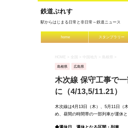
鉄道ぷれす
駅からはじまる日常と非日常～鉄道ニュース
home
スタンプラリー
HOME
>
全国
>
中国地方
>
島根県
>
島根県
広島県
木次線 保守工事で一
に（4/13,5/11.21）
木次線は4月13日（木）、5月11日
め、昼間の時間帯の一部列車が運休と
◆運休日、運休となる区間・列車