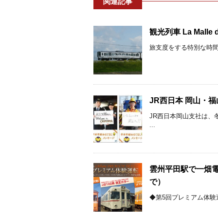
関連記事
観光列車 La Mal
旅支度をする特別な時間
JR西日本 岡山・
JR西日本岡山支社は、
...
雲州平田駅で一畑電車
で）
◆第5回プレミアム体験運転