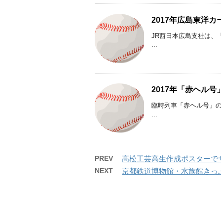
2017年広島東洋
JR西日本広島支社は、
...
2017年「赤ヘル
臨時列車「赤ヘル号」の
...
PREV
高松工芸高生作成ポスターでサ
NEXT
京都鉄道博物館・水族館きっぷ