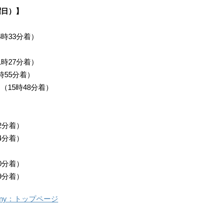
曜日）】
4時33分着）
1時27分着）
時55分着）
（15時48分着）
2分着）
4分着）
0分着）
9分着）
ompany：トップページ