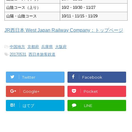
山陰コース（上り）
10/2・10/30・11/27
山陽・山陰コース
10/11・11/15・11/29
JR西日本 West Japan Railway Company：トップページ
-
中国地方
,
京都府
,
兵庫県
,
大阪府
-
20170531
,
西日本旅客鉄道
Twitter
Facebook
Google+
Pocket
B!
はてブ
LINE