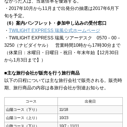
なかった人は、当選倍率を優遇する。
・2017年10月から11月まで出発分の抽選は2017年6月下
旬を予定。
（6）案内パンフレット・参加申し込みの受付窓口
・
TWILIGHT EXPRESS 瑞風公式ホームページ
・TWILIGHT EXPRESS 瑞風 ツアーデスク 0570－00－
3250（ナビダイヤル） 営業時間10時から17時30分まで
（休業日：水曜日・日曜日・祝日・年末年始【12月30日
から1月3日まで】）
■主な旅行会社が販売を行う旅行商品
以下の日程については主な旅行会社で販売される。販売時
期、旅行商品の内容は各旅行会社が別途お知らせ。
コース
出発日
山陽コース（下り）
11/18
山陽コース（上り）
10/23
山陰コース（下り）
10/7・11/11