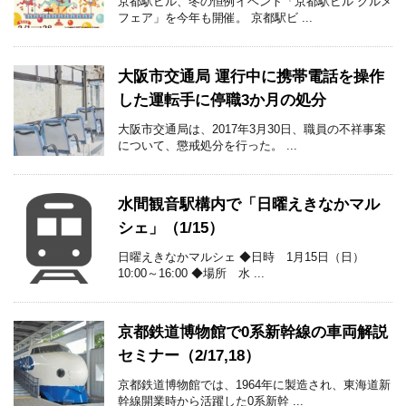
京都駅ビル、冬の恒例イベント「京都駅ビル グルメ
フェア」を今年も開催。 京都駅ビ ...
大阪市交通局 運行中に携帯電話を操作
した運転手に停職3か月の処分
大阪市交通局は、2017年3月30日、職員の不祥事案
について、懲戒処分を行った。 ...
水間観音駅構内で「日曜えきなかマル
シェ」（1/15）
日曜えきなかマルシェ ◆日時 1月15日（日）
10:00～16:00 ◆場所 水 ...
京都鉄道博物館で0系新幹線の車両解説
セミナー（2/17,18）
京都鉄道博物館では、1964年に製造され、東海道新
幹線開業時から活躍した0系新幹 ...