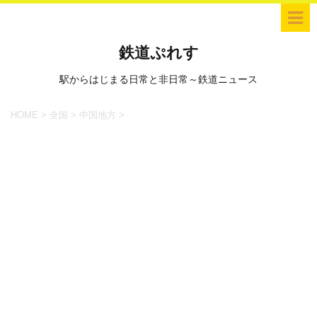
鉄道ぷれす
駅からはじまる日常と非日常～鉄道ニュース
HOME
>
全国
>
中国地方
>