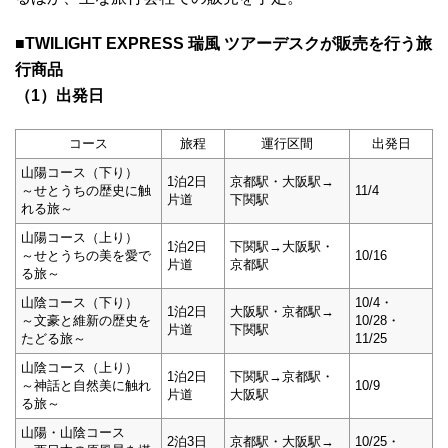
■TWILIGHT EXPRESS 瑞風 ツアーデスクが販売を行う旅
行商品
（1）出発日
コース
旅程
運行区間
出発日
山陽コース（下り）
1泊2日
京都駅・大阪駅→
～せとうちの歴史に触
11/4
片道
下関駅
れる旅～
山陽コース（上り）
1泊2日
下関駅→大阪駅・
～せとうちの美を愛で
10/16
片道
京都駅
る旅～
山陰コース（下り）
10/4・
1泊2日
大阪駅・京都駅→
～文豪と維新の歴史を
10/28・
片道
下関駅
たどる旅～
11/25
山陰コース（上り）
1泊2日
下関駅→京都駅・
～神話と自然美に触れ
10/9
片道
大阪駅
る旅～
山陽・山陰コース
2泊3日
京都駅・大阪駅→
10/25・