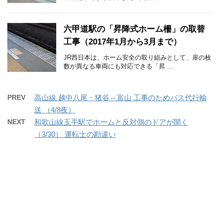
六甲道駅の「昇降式ホーム柵」の取替
工事（2017年1月から3月まで）
JR西日本は、ホーム安全の取り組みとして、扉の枚
数が異なる車両にも対応できる「昇 ...
PREV
高山線 越中八尾・猪谷⇔富山 工事のためバス代行輸
送 （4/8夜）
NEXT
和歌山線玉手駅でホームと反対側のドアが開く
（3/30） 運転士の勘違い