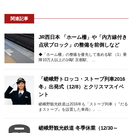
関連記事
JR西日本 「ホーム柵」や「内方線付き
点状ブロック」の整備を前倒しなど
◆「ホーム柵」の整備を優先して進める駅 （1）乗
降10万人以上の14駅 京都駅、 ...
「嵯峨野トロッコ・ストーブ列車2016
冬」出発式（12/8）とクリスマスイベ
ント
嵯峨野観光鉄道は2016年も「ストーブ列車（『だる
まストーブ』を設置した車両）」 ...
嵯峨野観光鉄道 冬季休業（12/30～