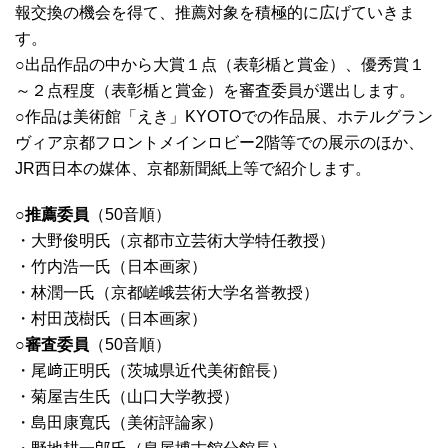
報交換の機会を得て、推薦対象を積極的に広げていきま
す。
○出品作品の中から大賞１点（表彰楯と賞金）、優秀賞１
～２点程度（表彰楯と賞金）を審査委員が選出します。
○作品は美術館「えき」KYOTOでの作品展、ホテルグラン
ヴィア京都フロントメインロビー2階等での展示のほか、
JR西日本の媒体、京都新聞紙上等で紹介します。
○推薦委員
（50音順）
・大野俊明氏（京都市立芸術大学特任教授）
・竹内浩一氏（日本画家）
・林潤一氏（京都嵯峨芸術大学名誉教授）
・村田茂樹氏（日本画家）
○審査委員
（50音順）
・尾﨑正明氏（茨城県近代美術館長）
・菊屋吉生氏（山口大学教授）
・島田康寬氏（美術評論家）