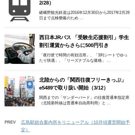
2/28）
嵯峨野観光鉄道は2016年12月30日から2017年2月28
日まで点検整備のため ...
西日本JRバス 「受験生応援割引」学生
割引運賃からさらに500円引き
「夜行便で時間の有効活用」、「3列シートでゆっ
たり快適」、「リーズナブルな価格」 ...
北陸からの「関西往復フリーきっぷ」
e5489で取り扱い開始（3/12）
関西までの「サンダーバード」の往復普通車指定席
（北陸新幹線は普通車自由席利用）と ...
PREV
広島駅総合案内所をリニューアル（10月頃運営開始予
定）