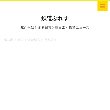
鉄道ぷれす
駅からはじまる日常と非日常～鉄道ニュース
HOME
>
全国
>
近畿地方
>
京都府
>