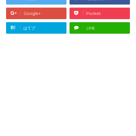
Google+
Pocket
B!
はてブ
LINE