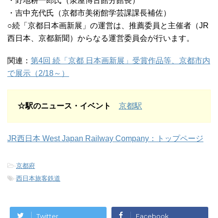
・野地耕一郎氏（泉屋博古館分館長）
・吉中充代氏（京都市美術館学芸課課長補佐）
○続「京都日本画新展」の運営は、推薦委員と主催者（JR
西日本、京都新聞）からなる運営委員会が行います。
関連：
第4回 続「京都 日本画新展」受賞作品等、京都市内
で展示（2/18～）
☆駅のニュース・イベント
京都駅
JR西日本 West Japan Railway Company：トップページ
-
京都府
-
西日本旅客鉄道
Twitter
Facebook