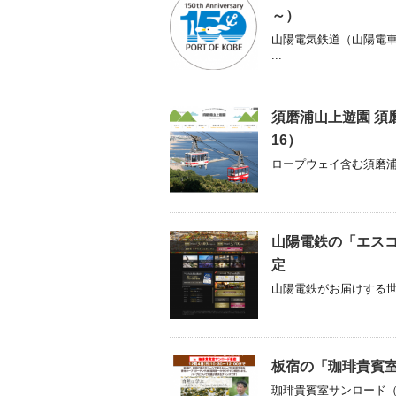
～）
山陽電気鉄道（山陽電
...
須磨浦山上遊園 須磨
16）
ロープウェイ含む須磨浦山
山陽電鉄の「エスコ
定
山陽電鉄がお届けする
...
板宿の「珈琲貴賓室
珈琲貴賓室サンロード