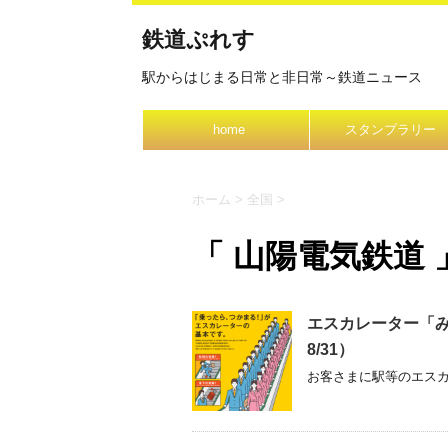
鉄道ぷれす
駅からはじまる日常と非日常～鉄道ニュース
home
スタンプラリー
ホーム
>
全国
>
「 山陽電気鉄道 
エスカレーター「み
8/31）
お客さまに駅等のエスカレ