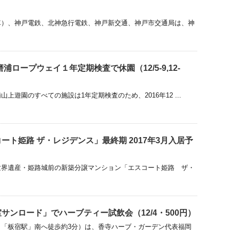
車）、神戸電鉄、北神急行電鉄、神戸新交通、神戸市交通局は、神
浦ロープウェイ１年定期検査で休園（12/5-9,12-
上遊園のすべての施設は1年定期検査のため、2016年12 ...
ート姫路 ザ・レジデンス」最終期 2017年3月入居予
世界遺産・姫路城前の新築分譲マンション「エスコート姫路 ザ・
サンロード」でハーブティー試飲会（12/4・500円）
（「板宿駅」南へ徒歩約3分）は、香寺ハーブ・ガーデン代表福岡