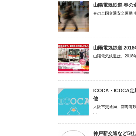
山陽電気鉄道 春の全
春の全国交通安全運動 4
山陽電気鉄道 201
山陽電気鉄道は、2018
ICOCA・ICOC
他
大阪市交通局、南海電
...
神戸新交通など5社局