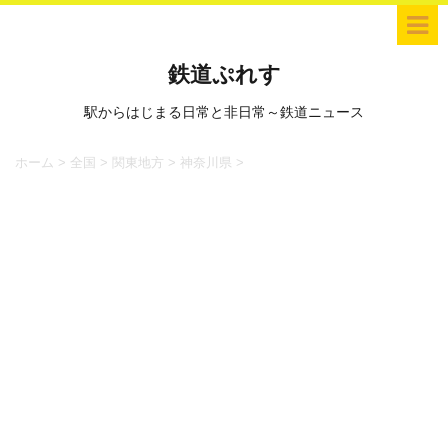
鉄道ぷれす
駅からはじまる日常と非日常～鉄道ニュース
ホーム
>
全国
>
関東地方
>
神奈川県
>