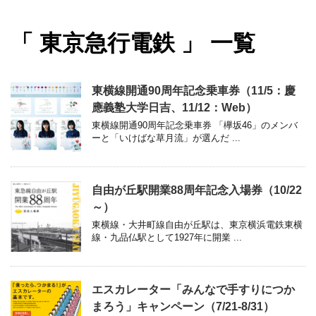
「 東京急行電鉄 」 一覧
東横線開通90周年記念乗車券（11/5：慶
應義塾大学日吉、11/12：Web）
東横線開通90周年記念乗車券 「欅坂46」のメンバ
ーと「いけばな草月流」が選んだ ...
自由が丘駅開業88周年記念入場券（10/22
～）
東横線・大井町線自由が丘駅は、東京横浜電鉄東横
線・九品仏駅として1927年に開業 ...
エスカレーター「みんなで手すりにつか
まろう」キャンペーン（7/21-8/31）