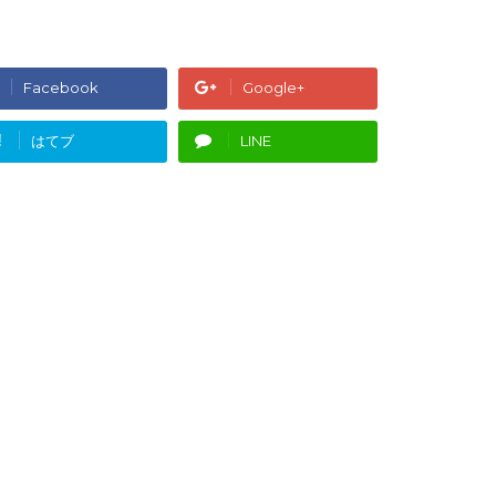
Facebook
Google+
!
はてブ
LINE