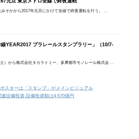
0167元旦 東京メトロ全線で終夜運転
大みそかから2017年元旦にかけて全線で終夜運転を行う。 ...
YEAR2017 プラレールスタンプラリー」（10/7-
（土）から株式会社タカラトミー、多摩都市モノレール株式会 ...
ナーポスターは「スタンプ」がメインビジュアル
関連設備投資 設備投資額は4,570億円