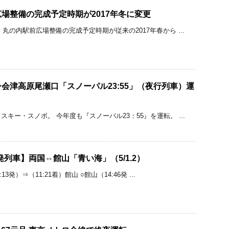
場整備の完成予定時期が2017年冬に変更
丸の内駅前広場整備の完成予定時期が従来の2017年春から ...
会津高原尾瀬口「スノーパル23:55」（夜行列車）運
キー・スノボ。 今年度も『スノーパル23：55』を運転。 ...
発列車】両国⇔館山「青い海」（5/1.2）
3発）⇒（11:21着）館山 ○館山（14:46発 ...