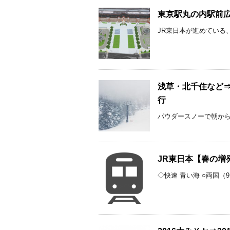
東京駅丸の内駅前広
JR東日本が進めている、
浅草・北千住など⇒
行
パウダースノーで朝からス
JR東日本【春の増
◇快速 青い海 ○両国（9:1