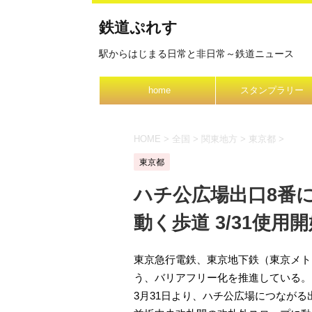
鉄道ぷれす
駅からはじまる日常と非日常～鉄道ニュース
home
スタンプラリー
HOME
>
全国
>
関東地方
>
東京都
>
東京都
ハチ公広場出口8番
動く歩道 3/31使用
東京急行電鉄、東京地下鉄（東京メト
う、バリアフリー化を推進している。
3月31日より、ハチ公広場につながる