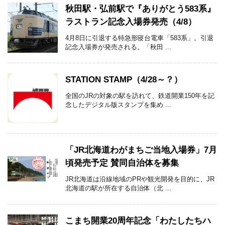
秋田駅・弘前駅で『ありがとう583系』
ラストラン記念入場券発売（4/8）
4月8日に引退する特急形寝台電車「583系」。引退
記念入場券が発売される。「秋田 ...
STATION STAMP（4/28～？）
全国のJRの対象の駅を訪れて、鉄道開業150年を記
念したデジタル版スタンプを集め ...
「JR北海道わがまちご当地入場券」7月
頃発売予定 賛同自治体を募集
JR北海道は沿線地域のPRや観光開発を目的に、JR
北海道の駅が所在する自治体（北 ...
こまち開業20周年記念「わたしたちハ