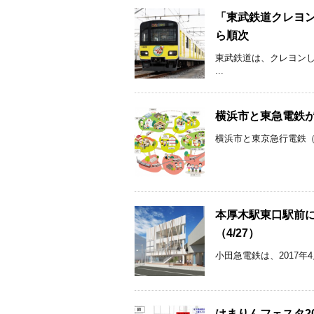
「東武鉄道クレヨン
ら順次
東武鉄道は、クレヨン
...
横浜市と東急電鉄
横浜市と東京急行電鉄（東
本厚木駅東口駅前
（4/27）
小田急電鉄は、2017年
はまりんフェスタ2