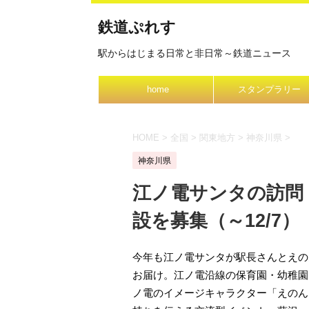
鉄道ぷれす
駅からはじまる日常と非日常～鉄道ニュース
home
スタンプラリー
HOME
>
全国
>
関東地方
>
神奈川県
>
神奈川県
江ノ電サンタの訪問
設を募集（～12/7）
今年も江ノ電サンタが駅長さんとえの
お届け。江ノ電沿線の保育園・幼稚園
ノ電のイメージキャラクター「えのん