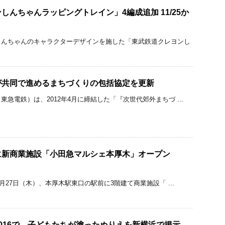
しんちゃんラッピングトレイン」4編成追加 11/25か
しんちゃんのキャラクターデザインを施した「東武鉄道クレヨンし
が共同で進めるまちづくりの包括協定を更新
急電鉄）は、2012年4月に締結した「『次世代郊外まちづ ...
に新商業施設「小田急マルシェ本厚木」オープン
4月27日（木）、本厚木駅東口の駅前に3階建て商業施設「 ...
016で、子どもたちが塗ったぬりえを新横浜で掲示