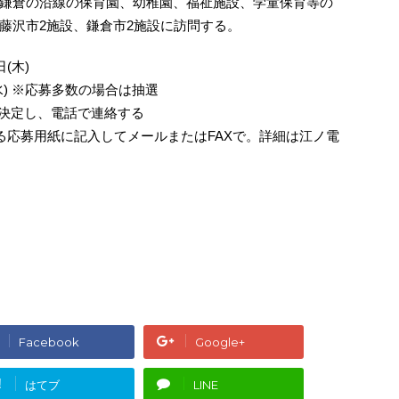
鎌倉の沿線の保育園、幼稚園、福祉施設、学童保育等の
藤沢市2施設、鎌倉市2施設に訪問する。
日(木)
(水) ※応募多数の場合は抽選
を決定し、電話で連絡する
応募用紙に記入してメールまたはFAXで。詳細は江ノ電
Facebook
Google+
!
はてブ
LINE