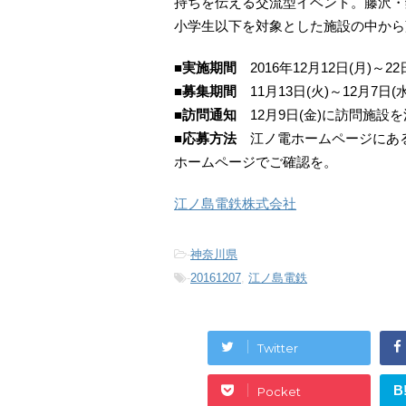
持ちを伝える交流型イベント。藤沢・
小学生以下を対象とした施設の中から
■実施期間
2016年12月12日(月)～22
■募集期間
11月13日(火)～12月7日
■訪問通知
12月9日(金)に訪問施設
■応募方法
江ノ電ホームページにある
ホームページでご確認を。
江ノ島電鉄株式会社
-
神奈川県
-
20161207
,
江ノ島電鉄
Twitter
B
Pocket