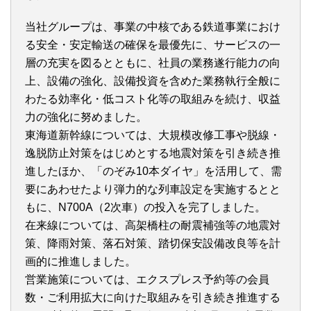
当社グループは、事業の中核である鉄道事業におけ
る安全・安定輸送の確保を最優先に、サービスの一
層の充実を図るとともに、社員の業務遂行能力の向
上、設備の強化、設備投資を含めた業務執行全般に
わたる効率化・低コスト化等の取組みを続け、収益
力の強化に努めました。
東海道新幹線については、大規模改修工事や脱線・
逸脱防止対策をはじめとする地震対策を引き続き推
進したほか、「のぞみ10本ダイヤ」を活用して、需
要にあわせたより弾力的な列車設定を実施するとと
もに、N700A（2次車）の投入を完了しました。
在来線については、高架橋柱の耐震補強等の地震対
策、降雨対策、落石対策、踏切保安設備改良等を計
画的に推進しました。
営業施策については、エクスプレス予約等の会員
数・ご利用拡大に向けた取組みを引き続き推進する