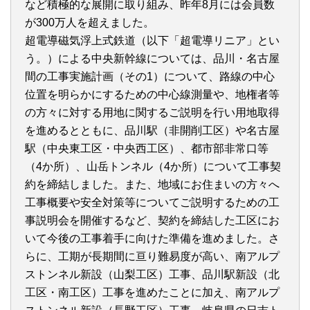
など積極的な展開に取り組み、昨年8月には会員数
が300万人を超えました。
超電導磁気浮上式鉄道（以下「超電導リニア」とい
う。）による中央新幹線については、品川・名古屋
間の工事実施計画（その1）について、路線の中心
位置を明らかにするための中心線測量や、地権者等
の方々に対する用地に関するご説明を行い用地取得
を進めるとともに、品川駅（非開削工区）や名古屋
駅（中央東工区・中央西工区）、都市部非常口等
（4か所）、山岳トンネル（4か所）について工事契
約を締結しました。また、地域にお住まいの方々へ
工事概要や安全対策等についてご説明するための工
事説明会を開催するなど、契約を締結した工区にお
いて今後の工事着手に向けた準備を進めました。さ
らに、工期が長期間に亘り難易度が高い、南アルプ
ストンネル新設（山梨工区）工事、品川駅新設（北
工区・南工区）工事を進めたことに加え、南アルプ