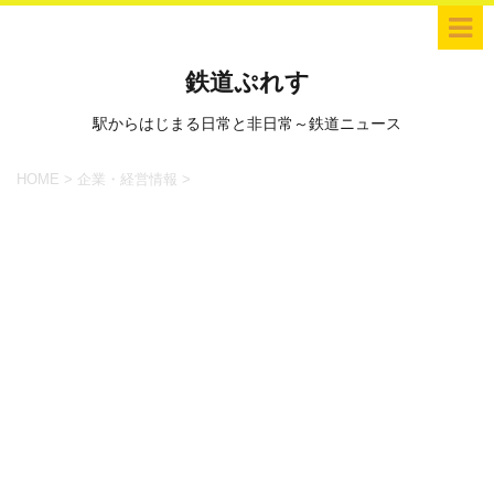
鉄道ぷれす
駅からはじまる日常と非日常～鉄道ニュース
HOME
>
企業・経営情報
>