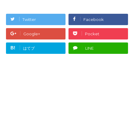
Twitter
Facebook
Google+
Pocket
B!
はてブ
LINE