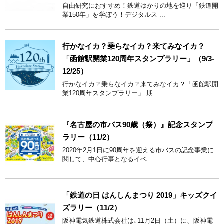
自由研究におすすめ！鉄道ゆかりの地を巡り「鉄道開
業150年」を学ぼう！デジタルス ...
行かなイカ？乗らなイカ？来てみなイカ？
「函館駅開業120周年スタンプラリー」（9/3-
12/25）
行かなイカ？乗らなイカ？来てみなイカ？「函館駅開
業120周年スタンプラリー」 期 ...
『名古屋の市バス90歳（祭）』記念スタンプ
ラリー（11/2）
2020年2月1日に90周年を迎える市バスの記念事業に
関して、中心行事となるイベ ...
「鉄道の日 はんしんまつり 2019」キッズクイ
ズラリー（11/2）
阪神電気鉄道株式会社は､11月2日（土）に、阪神電