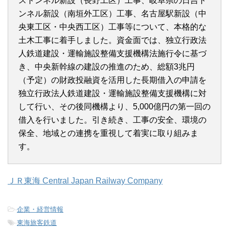
ストンネル新設（長野工区）工事、岐阜県の日吉ト
ンネル新設（南垣外工区）工事、名古屋駅新設（中
央東工区・中央西工区）工事等について、本格的な
土木工事に着手しました。資金面では、独立行政法
人鉄道建設・運輸施設整備支援機構法施行令に基づ
き、中央新幹線の建設の推進のため、総額3兆円
（予定）の財政投融資を活用した長期借入の申請を
独立行政法人鉄道建設・運輸施設整備支援機構に対
して行い、その後同機構より、5,000億円の第一回の
借入を行いました。引き続き、工事の安全、環境の
保全、地域との連携を重視して着実に取り組みま
す。
ＪＲ東海 Central Japan Railway Company
-
企業・経営情報
-
東海旅客鉄道