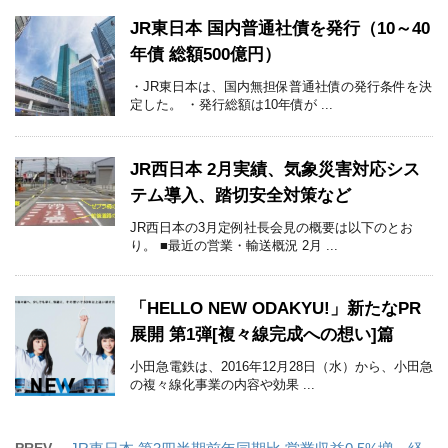
JR東日本 国内普通社債を発行（10～40
年債 総額500億円）
・JR東日本は、国内無担保普通社債の発行条件を決
定した。 ・発行総額は10年債が ...
JR西日本 2月実績、気象災害対応シス
テム導入、踏切安全対策など
JR西日本の3月定例社長会見の概要は以下のとお
り。 ■最近の営業・輸送概況 2月 ...
「HELLO NEW ODAKYU!」新たなPR
展開 第1弾[複々線完成への想い]篇
小田急電鉄は、2016年12月28日（水）から、小田急
の複々線化事業の内容や効果 ...