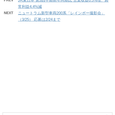
PREV
JR東日本 第3四半期前年同期比 営業収益0.5%増、経
常利益4.4%減
NEXT
ニュートラム新型車両200系「レインボー撮影会」
（3/25） 応募は2/24まで