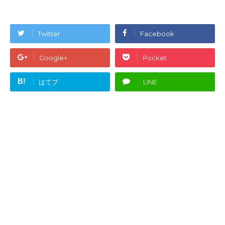
Twitter
Facebook
Google+
Pocket
B!
はてブ
LINE