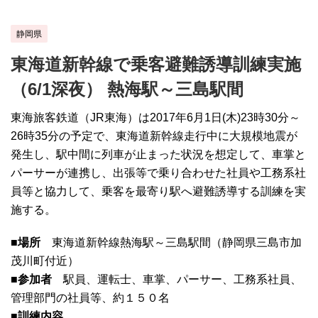
静岡県
東海道新幹線で乗客避難誘導訓練実施
（6/1深夜） 熱海駅～三島駅間
東海旅客鉄道（JR東海）は2017年6月1日(木)23時30分～
26時35分の予定で、東海道新幹線走行中に大規模地震が
発生し、駅中間に列車が止まった状況を想定して、車掌と
パーサーが連携し、出張等で乗り合わせた社員や工務系社
員等と協力して、乗客を最寄り駅へ避難誘導する訓練を実
施する。
■場所
東海道新幹線熱海駅～三島駅間（静岡県三島市加
茂川町付近）
■参加者
駅員、運転士、車掌、パーサー、工務系社員、
管理部門の社員等、約１５０名
■訓練内容