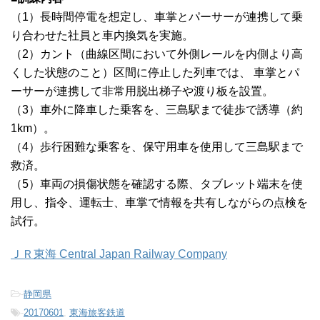
（1）長時間停電を想定し、車掌とパーサーが連携して乗
り合わせた社員と車内換気を実施。
（2）カント（曲線区間において外側レールを内側より高
くした状態のこと）区間に停止した列車では、 車掌とパ
ーサーが連携して非常用脱出梯子や渡り板を設置。
（3）車外に降車した乗客を、三島駅まで徒歩で誘導（約
1km）。
（4）歩行困難な乗客を、保守用車を使用して三島駅まで
救済。
（5）車両の損傷状態を確認する際、タブレット端末を使
用し、指令、運転士、車掌で情報を共有しながらの点検を
試行。
ＪＲ東海 Central Japan Railway Company
-
静岡県
-
20170601
,
東海旅客鉄道