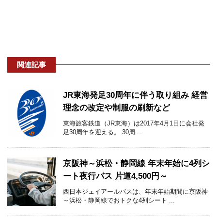
関連記事
JR東海発足30周年に伴う取り組み 経営
理念の改定や制服の刷新など
東海旅客鉄道（JR東海）は2017年4月1日に会社発
足30周年を迎える。 30周 ...
京阪神～浜松・静岡線 年末年始に4列シ
ート夜行バス 片道4,500円～
西日本ジェイアールバスは、年末年始期間に京阪神
～浜松・静岡線でおトクな4列シート ...