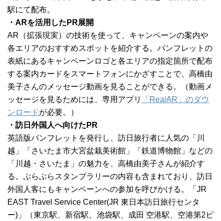
駅にて配布。
・ARを活用したPR展開
AR（拡張現実）の技術を使って、キャンペーンの案内や
各エリアのおすすめスポットを紹介する。パンフレットの
表紙にあるキャンペーンロゴと各エリアの指定箇所で配布
する案内カードをスマートフォンにかざすことで、高橋由
美子さんのメッセージ動画を見ることができる。（動画メ
ッセージを見るためには、専用アプリ
「RealAR」のダウ
ンロード
が必要。）
・訪日外国人へ向けたPR
英語版パンフレットを発行し、訪日旅行者に人気の「川
越」「さいたま市大宮盆栽美術館」「鉄道博物館」などの
「川越・さいたま」の魅力を、高橋由美子さんが紹介す
る。ぶらぶらスタンプラリーの内容も含まれており、訪日
外国人客にもキャンペーンへの参加を呼びかける。「JR
EAST Travel Service Center(JR 東日本訪日旅行センタ
ー)」（東京駅、新宿駅、池袋駅、成田 空港駅、空港第2ビ