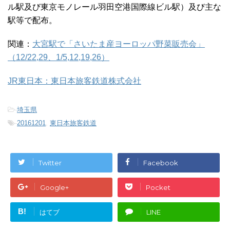
ル駅及び東京モノレール羽田空港国際線ビル駅）及び主な
駅等で配布。
関連：
大宮駅で「さいたま産ヨーロッパ野菜販売会」
（12/22,29、1/5,12,19,26）
JR東日本：東日本旅客鉄道株式会社
-
埼玉県
-
20161201
,
東日本旅客鉄道
Twitter
Facebook
Google+
Pocket
B!
はてブ
LINE