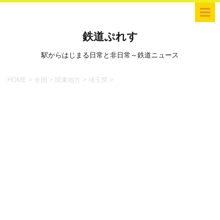
鉄道ぷれす
駅からはじまる日常と非日常～鉄道ニュース
HOME
>
全国
>
関東地方
>
埼玉県
>