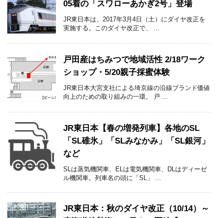
05着の「スワローあかぎ2号」登場
JR東日本は、2017年3月4日（土）にダイヤ改正を
実施する。このダイヤ改正で、 ...
戸田産はちみつで地域活性 2/18ワーク
ショップ・5/20親子採蜜体験
JR東日本大宮支社による埼京線の沿線ブランド価値
向上のための取り組みの一環。 戸 ...
JR東日本【春の増発列車】各地のSL
「SL碓氷」「SLみなかみ」「SL銀河」
など
SLは蒸気機関車、ELは電気機関車、DLはディーゼ
ル機関車。列車名の頭に「SL」 ...
JR東日本：秋のダイヤ改正（10/14）～