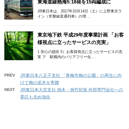
東海道線熱海5:18発を15両編成に
JR東日本は、2017年10月14日（土）に上野東京ラ
イン（常磐線直通列車）の増 ...
東京地下鉄 平成29年度事業計画 「お客
様視点に立ったサービスの充実」
1 安心の提供 5）お客様視点に立ったサービスの充
実 ア 駅構内のバリアフリー化 ...
PREV
JR東日本八王子支社 「青梅市梅の公園」の再生に向
けて梅の若木を寄贈
NEXT
JR東日本大宮支社 倒木・倒竹対策 外部専門会社への
委託も含め強化