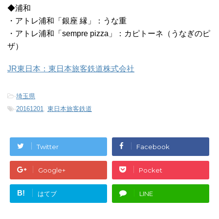
◆浦和
・アトレ浦和「銀座 縁」：うな重
・アトレ浦和「sempre pizza」：カピトーネ（うなぎのピ
ザ）
JR東日本：東日本旅客鉄道株式会社
-
埼玉県
-
20161201
,
東日本旅客鉄道
Twitter
Facebook
Google+
Pocket
B!
はてブ
LINE