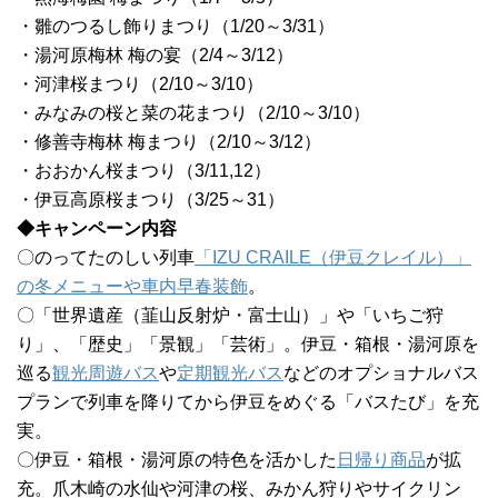
・雛のつるし飾りまつり（1/20～3/31）
・湯河原梅林 梅の宴（2/4～3/12）
・河津桜まつり（2/10～3/10）
・みなみの桜と菜の花まつり（2/10～3/10）
・修善寺梅林 梅まつり（2/10～3/12）
・おおかん桜まつり（3/11,12）
・伊豆高原桜まつり（3/25～31）
◆キャンペーン内容
〇のってたのしい列車
「IZU CRAILE（伊豆クレイル）」
の冬メニューや車内早春装飾
。
〇「世界遺産（韮山反射炉・富士山）」や「いちご狩
り」、「歴史」「景観」「芸術」。伊豆・箱根・湯河原を
巡る
観光周遊バス
や
定期観光バス
などのオプショナルバス
プランで列車を降りてから伊豆をめぐる「バスたび」を充
実。
〇伊豆・箱根・湯河原の特色を活かした
日帰り商品
が拡
充。爪木崎の水仙や河津の桜、みかん狩りやサイクリン