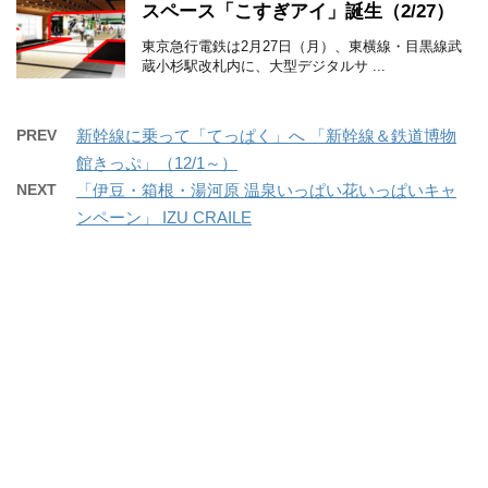
スペース「こすぎアイ」誕生（2/27）
東京急行電鉄は2月27日（月）、東横線・目黒線武
蔵小杉駅改札内に、大型デジタルサ ...
PREV
新幹線に乗って「てっぱく」へ 「新幹線＆鉄道博物
館きっぷ」（12/1～）
NEXT
「伊豆・箱根・湯河原 温泉いっぱい花いっぱいキャ
ンペーン」 IZU CRAILE