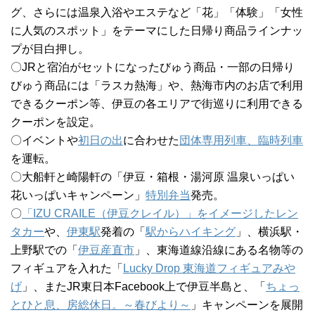
グ、さらには温泉入浴やエステなど「花」「体験」「女性
に人気のスポット」をテーマにした日帰り商品ラインナッ
プが目白押し。
〇JRと宿泊がセットになったびゅう商品・一部の日帰り
びゅう商品には「ラスカ熱海」や、熱海市内のお店で利用
できるクーポン等、伊豆の各エリアで街巡りに利用できる
クーポンを設定。
〇イベントや
初日の出
に合わせた
団体専用列車、臨時列車
を運転。
〇大船軒と崎陽軒の「伊豆・箱根・湯河原 温泉いっぱい
花いっぱいキャンペーン」
特別弁当
発売。
〇
「IZU CRAILE（伊豆クレイル）」をイメージしたレン
タカー
や、
伊東駅
発着の「
駅からハイキング
」、横浜駅・
上野駅での「
伊豆産直市
」、東海道線沿線にある名物等の
フィギュアを入れた「
Lucky Drop 東海道フィギュアみや
げ
」、またJR東日本Facebook上で伊豆半島と、「
ちょっ
とひと息、房総休日。～春びより～
」キャンペーンを展開