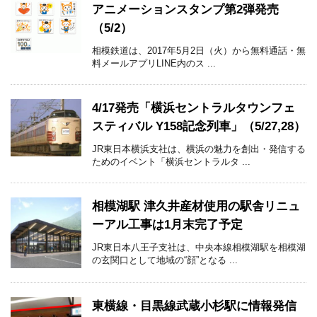
アニメーションスタンプ第2弾発売
（5/2）
相模鉄道は、2017年5月2日（火）から無料通話・無
料メールアプリLINE内のス ...
4/17発売「横浜セントラルタウンフェ
スティバル Y158記念列車」（5/27,28）
JR東日本横浜支社は、横浜の魅力を創出・発信する
ためのイベント「横浜セントラルタ ...
相模湖駅 津久井産材使用の駅舎リニュ
ーアル工事は1月末完了予定
JR東日本八王子支社は、中央本線相模湖駅を相模湖
の玄関口として地域の“顔”となる ...
東横線・目黒線武蔵小杉駅に情報発信