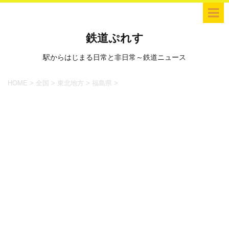
鉄道ぷれす
駅からはじまる日常と非日常～鉄道ニュース
HOME
>
全国
>
東北地方
>
福島県
>