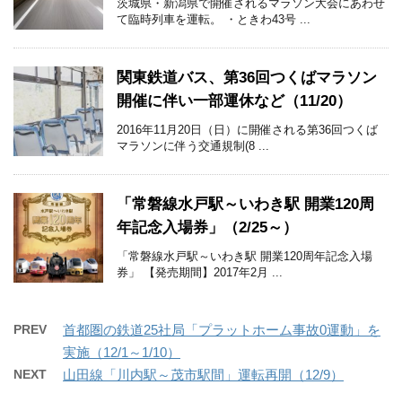
茨城県・新潟県で開催されるマラソン大会にあわせ
て臨時列車を運転。 ・ときわ43号 ...
関東鉄道バス、第36回つくばマラソン
開催に伴い一部運休など（11/20）
2016年11月20日（日）に開催される第36回つくば
マラソンに伴う交通規制(8 ...
「常磐線水戸駅～いわき駅 開業120周
年記念入場券」（2/25～）
「常磐線水戸駅～いわき駅 開業120周年記念入場
券」 【発売期間】2017年2月 ...
PREV
首都圏の鉄道25社局「プラットホーム事故0運動」を
実施（12/1～1/10）
NEXT
山田線「川内駅～茂市駅間」運転再開（12/9）