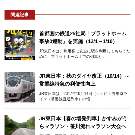
関連記事
首都圏の鉄道25社局「プラットホーム
事故0運動」を実施（12/1～1/10）
JR東日本は、利用客に安全に駅を利用してもらうた
めに、プラットホーム上での列車と ...
JR東日本：秋のダイヤ改正（10/14）～
常磐線特急の利便性向上
JR東日本は、2017年10月14日（土）に上野東京ラ
イン（常磐線直通列車）の増 ...
JR東日本【春の増発列車】かすみがう
らマラソン・笹川流れマラソン大会へ