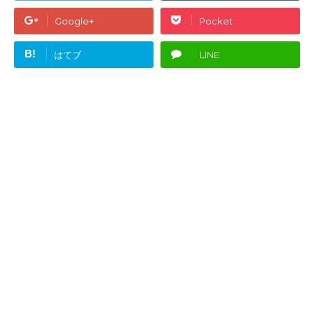
Google+
Pocket
B!
はてブ
LINE