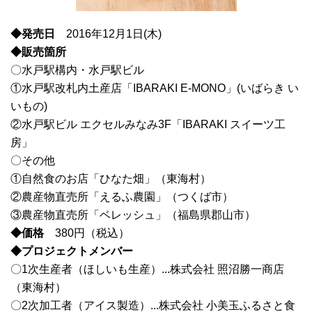
◆発売日
2016年12月1日(木)
◆販売箇所
〇水戸駅構内・水戸駅ビル
①水戸駅改札内土産店「IBARAKI E-MONO」(いばらき い
いもの)
②水戸駅ビル エクセルみなみ3F「IBARAKI スイーツ工
房」
〇その他
①自然食のお店「ひなた畑」（東海村）
②農産物直売所「えるふ農園」（つくば市）
③農産物直売所「ベレッシュ」（福島県郡山市）
◆価格
380円（税込）
◆プロジェクトメンバー
〇1次生産者（ほしいも生産）...株式会社 照沼勝一商店
（東海村）
〇2次加工者（アイス製造）...株式会社 小美玉ふるさと食