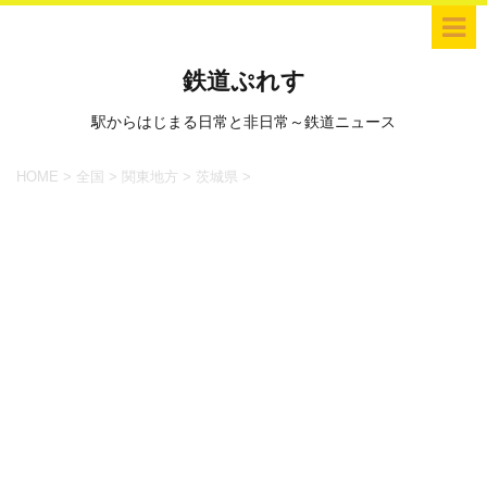
鉄道ぷれす
駅からはじまる日常と非日常～鉄道ニュース
HOME
>
全国
>
関東地方
>
茨城県
>