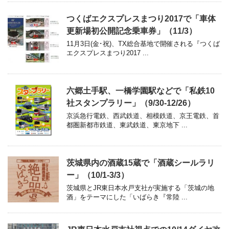
つくばエクスプレスまつり2017で「車体
更新場初公開記念乗車券」（11/3）
11月3日(金･祝)、TX総合基地で開催される『つくば
エクスプレスまつり2017 ...
六郷土手駅、一橋学園駅などで「私鉄10
社スタンプラリー」（9/30-12/26）
京浜急行電鉄、西武鉄道、相模鉄道、京王電鉄、首
都圏新都市鉄道、東武鉄道、東京地下 ...
茨城県内の酒蔵15蔵で「酒蔵シールラリ
ー」（10/1-3/3）
茨城県とJR東日本水戸支社が実施する「茨城の地
酒」をテーマにした「いばらき『常陸 ...