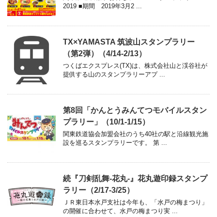
2019 ■期間 2019年3月2 ...
TX×YAMASTA 筑波山スタンプラリー
（第2弾）（4/14-2/13）
つくばエクスプレス(TX)は、株式会社山と渓谷社が
提供する山のスタンプラリーアプ ...
第8回「かんとうみんてつモバイルスタン
プラリー」（10/1-1/15）
関東鉄道協会加盟会社のうち40社の駅と沿線観光施
設を巡るスタンプラリーです。 第 ...
続『刀剣乱舞-花丸-』花丸遊印録スタンプ
ラリー（2/17-3/25）
ＪＲ東日本水戸支社は今年も、「水戸の梅まつり」
の開催に合わせて、水戸の梅まつり実 ...