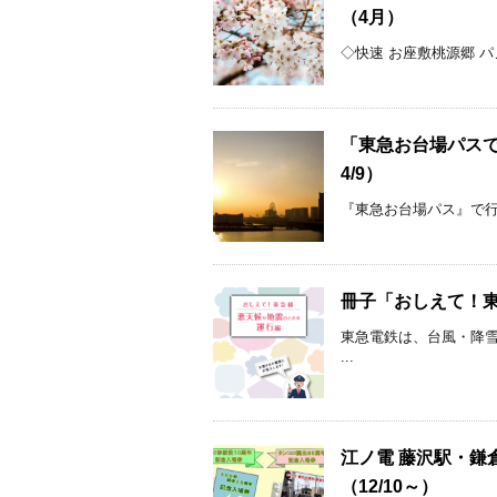
（4月）
◇快速 お座敷桃源郷 パノラ
「東急お台場パスで
4/9）
『東急お台場パス』で行く東
冊子「おしえて！東
東急電鉄は、台風・降
...
江ノ電 藤沢駅・鎌
（12/10～）