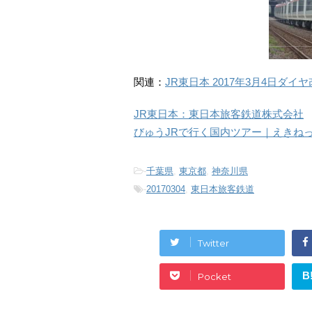
関連：
JR東日本 2017年3月4日ダイ
JR東日本：東日本旅客鉄道株式会社
びゅうJRで行く国内ツアー｜えきね
-
千葉県
,
東京都
,
神奈川県
-
20170304
,
東日本旅客鉄道
Twitter
B
Pocket