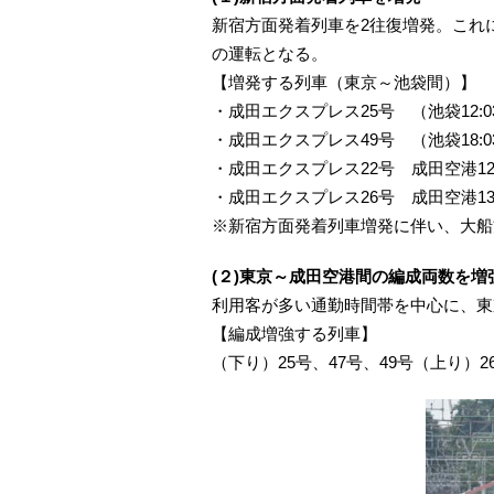
新宿方面発着列車を2往復増発。これに
の運転となる。
【増発する列車（東京～池袋間）】
・成田エクスプレス25号 （池袋12:03
・成田エクスプレス49号 （池袋18:03
・成田エクスプレス22号 成田空港12:4
・成田エクスプレス26号 成田空港13:4
※新宿方面発着列車増発に伴い、大船
(２)東京～成田空港間の編成両数を増
利用客が多い通勤時間帯を中心に、東
【編成増強する列車】
（下り）25号、47号、49号（上り）2