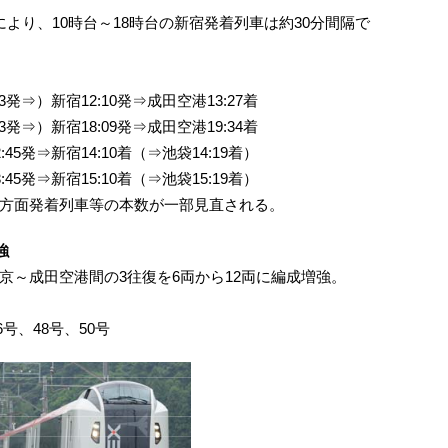
より、10時台～18時台の新宿発着列車は約30分間隔で
発⇒）新宿12:10発⇒成田空港13:27着
発⇒）新宿18:09発⇒成田空港19:34着
5発⇒新宿14:10着（⇒池袋14:19着）
5発⇒新宿15:10着（⇒池袋15:19着）
方面発着列車等の本数が一部見直される。
強
京～成田空港間の3往復を6両から12両に編成増強。
6号、48号、50号