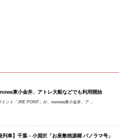
」 nonowa東小金井、アトレ大船などでも利用開始
ント「JRE POINT」が、nonowa東小金井、ア ...
発列車】千葉⇔小淵沢「お座敷桃源郷 パノラマ号」