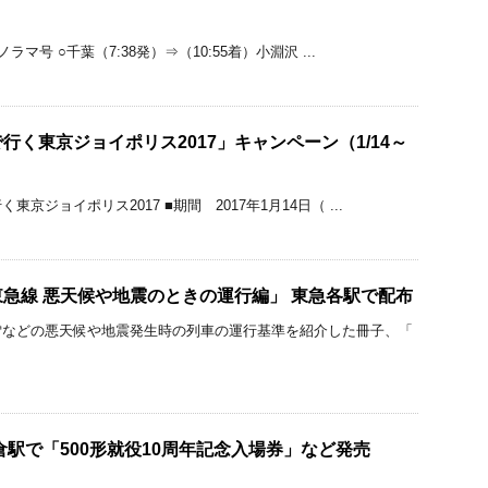
マ号 ○千葉（7:38発）⇒（10:55着）小淵沢 ...
行く東京ジョイポリス2017」キャンペーン（1/14～
京ジョイポリス2017 ■期間 2017年1月14日（ ...
急線 悪天候や地震のときの運行編」 東急各駅で配布
雪などの悪天候や地震発生時の列車の運行基準を紹介した冊子、「
倉駅で「500形就役10周年記念入場券」など発売