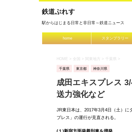
鉄道ぷれす
駅からはじまる日常と非日常～鉄道ニュース
home
スタンプラリー
HOME
>
全国
>
関東地方
>
千葉県
>
千葉県
東京都
神奈川県
成田エキスプレス 3
送力強化など
JR東日本は、2017年3月4日（土
プレス」の運行が見直される。
(１)新宿方面発着列車を増発