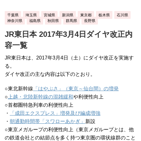
千葉県
埼玉県
宮城県
新潟県
東京都
栃木県
石川県
神奈川県
福島県
秋田県
群馬県
長野県
JR東日本 2017年3月4日ダイヤ改正内
容一覧
JR東日本は、2017年3月4日（土）にダイヤ改正を実施す
る。
ダイヤ改正の主な内容は以下のとおり。
○東北新幹線
「はやぶさ」（東京～仙台間）の増発
○
上越・北陸新幹線の混雑緩和
や利便性向上
○首都圏特急列車の利便性向上
・
「成田エクスプレス」増発及び編成増強
・
朝通勤時間帯「スワローあかぎ」
新設
○東京メガループの利便性向上（東京メガループとは、他
の鉄道会社との結節点を多く持つ東京圏の環状線群のこと