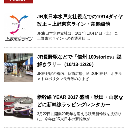
JR東日本水戸支社視点での10/14ダイヤ
改正～上野東京ライン・常磐線他
JR東日本水戸支社は、2017年10月14日（土）に、
上野東京ラインへの直通運転 ...
JR長野駅などで「信州 100stories」謎
解きラリー（10/13-12/26）
JR長野駅の構内、駅前広場、MIDORI長野、ホテル
メトロポリタン長野等のさまざ ...
新幹線 YEAR 2017 盛岡・秋田・山形な
どに新幹線ラッピングレンタカー
3月22日に開業20周年を迎える秋田新幹線を皮切り
に、今年はJR東日本の新幹線が ...