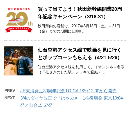
買って当てよう！秋田新幹線開業20周
年記念キャンペーン（3/18-31）
秋田県内の店舗で、2017年3月18日（土）～31日
（金）までの期間に1,000 ...
仙台空港アクセス線で映画を見に行く
とポップコーンもらえる（4/21-5/26）
仙台空港アクセス線を利用して、イオンシネマ名取
（「杜せきのした駅」デッキで直結） ...
PREV
JR東海発足30周年記念TOICA 1/30 12:00から発売
NEXT
3/4のダイヤ改正で「はやぶさ」1往復増発 東京10:04
発と仙台15:57発