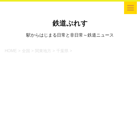
鉄道ぷれす
駅からはじまる日常と非日常～鉄道ニュース
HOME
>
全国
>
関東地方
>
千葉県
>