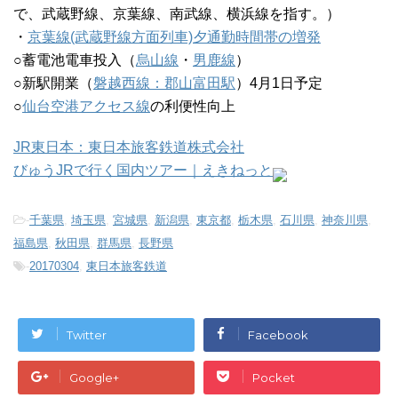
で、武蔵野線、京葉線、南武線、横浜線を指す。）
・
京葉線(武蔵野線方面列車)夕通勤時間帯の増発
○蓄電池電車投入（
烏山線
・
男鹿線
）
○新駅開業（
磐越西線：郡山富田駅
）4月1日予定
○
仙台空港アクセス線
の利便性向上
JR東日本：東日本旅客鉄道株式会社
びゅうJRで行く国内ツアー｜えきねっと
-
千葉県
,
埼玉県
,
宮城県
,
新潟県
,
東京都
,
栃木県
,
石川県
,
神奈川県
,
福島県
,
秋田県
,
群馬県
,
長野県
-
20170304
,
東日本旅客鉄道
Twitter
Facebook
Google+
Pocket