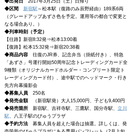
◆出発日
2017年3月25日（土）日帰り
◆区間
新宿駅
～松本駅（復路のみ辰野経由）189系6両
（グレードアップあずさ色を予定。運用等の都合で変更と
なる場合あり。）
◆列車時刻（予定）
【往路】新宿8:32発⇒松本13:00着
【復路】松本15:32発⇒新宿20:38着
◆商品内容
往復のJR券、記念弁当（掛紙付き）、特急
「あずさ」号運行開始50周年記念トレーディングカード全
9種類（オリジナルカードホルダー・コンプリート限定ト
レーディングカード付）、途中駅でのヘッドマーク・行き
先方向幕撮影会
◆募集人員
250名
◆発売金額
（新宿駅発）大人15,000円、子ども9,400円
◆発売箇所
新宿駅、吉祥寺駅、三鷹駅、国分寺駅、
立川
駅
、八王子駅のびゅうプラザ
◆予約方法
募集人員を超えた場合は抽選。詳しくは、発
売箇所のびゅうプラザにある専用パンフレット（2月上旬