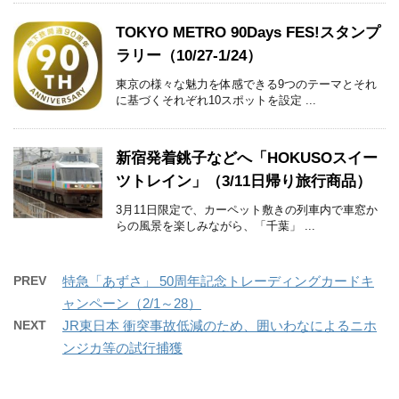
TOKYO METRO 90Days FES!スタンプ
ラリー（10/27-1/24）
東京の様々な魅力を体感できる9つのテーマとそれ
に基づくそれぞれ10スポットを設定 ...
新宿発着銚子などへ「HOKUSOスイー
ツトレイン」（3/11日帰り旅行商品）
3月11日限定で、カーペット敷きの列車内で車窓か
らの風景を楽しみながら、「千葉」 ...
PREV
特急「あずさ」 50周年記念トレーディングカードキ
ャンペーン（2/1～28）
NEXT
JR東日本 衝突事故低減のため、囲いわなによるニホ
ンジカ等の試行捕獲