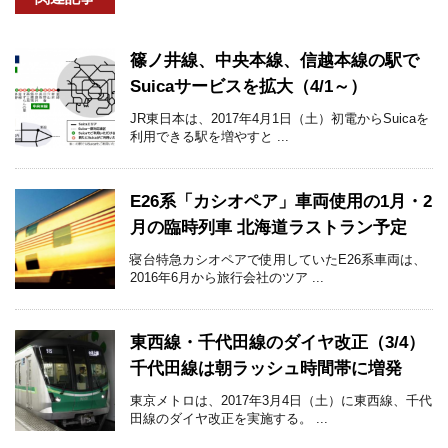
篠ノ井線、中央本線、信越本線の駅で
Suicaサービスを拡大（4/1～）
JR東日本は、2017年4月1日（土）初電からSuicaを
利用できる駅を増やすと ...
E26系「カシオペア」車両使用の1月・2
月の臨時列車 北海道ラストラン予定
寝台特急カシオペアで使用していたE26系車両は、
2016年6月から旅行会社のツア ...
東西線・千代田線のダイヤ改正（3/4）
千代田線は朝ラッシュ時間帯に増発
東京メトロは、2017年3月4日（土）に東西線、千代
田線のダイヤ改正を実施する。 ...