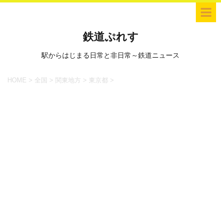
鉄道ぷれす
駅からはじまる日常と非日常～鉄道ニュース
HOME
>
全国
>
関東地方
>
東京都
>