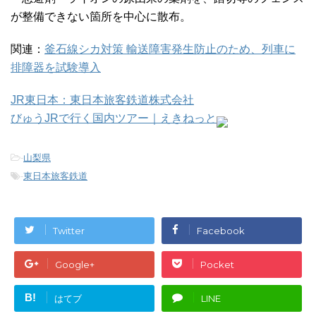
が整備できない箇所を中心に散布。
関連：
釜石線シカ対策 輸送障害発生防止のため、列車に
排障器を試験導入
JR東日本：東日本旅客鉄道株式会社
びゅうJRで行く国内ツアー｜えきねっと
-
山梨県
-
東日本旅客鉄道
Twitter
Facebook
Google+
Pocket
B!
はてブ
LINE