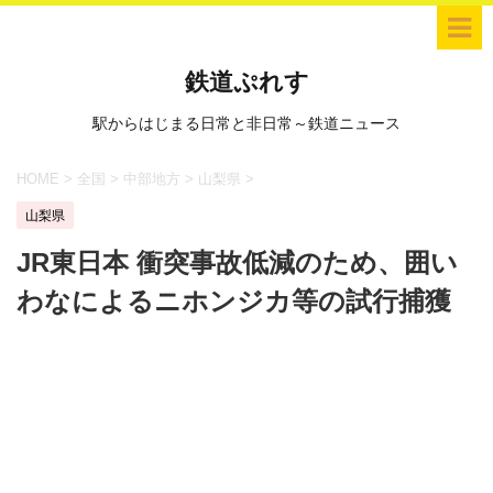
鉄道ぷれす
駅からはじまる日常と非日常～鉄道ニュース
HOME
>
全国
>
中部地方
>
山梨県
>
山梨県
JR東日本 衝突事故低減のため、囲い
わなによるニホンジカ等の試行捕獲