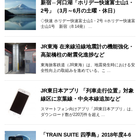
新宿⇔河口湖「ホリデー快速富士山1・
2号」（3月～6月の土曜・休日）
◇快速 ホリデー快速富士山1・2号 ○ホリデー快速富
士山1号 新宿（8:14発） ...
JR東海 在来線沿線地震計の機能強化・
高架橋柱の耐震化進捗など
東海旅客鉄道（JR東海）は、地震発生時における安
全性向上の取組みを進めている。こ ...
JR東日本アプリ 「列車走行位置」対象
線区に京葉線・中央本線追加など
スマートフォン向けアプリ「JR東日本アプリ」は、
ダウンロード数が220万件を超え ...
「TRAIN SUITE 四季島」2018年度4-6