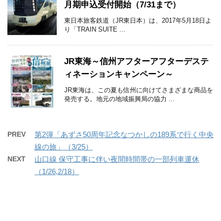
月期申込受付開始（7/31まで）
東日本旅客鉄道（JR東日本）は、2017年5月18日よ
り「TRAIN SUITE ...
JR東海～信州アフターアフターデステ
ィネーションキャンペーン～
JR東海は、この夏も信州に向けてさまざまな商品を
発売する。地元の地域振興局の協力 ...
PREV
第2弾「あずさ50周年記念なつかしの189系で行く中央
線の旅」（3/25）
NEXT
山口線 保守工事に伴い夜間時間帯の一部列車運休
（1/26,2/18）