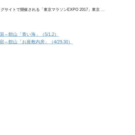
サイトで開催される「東京マラソンEXPO 2017」東京 ...
⇔館山「青い海」（5/1.2）
⇔館山「お座敷内房」（4/29.30）