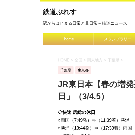
鉄道ぷれす
駅からはじまる日常と非日常～鉄道ニュース
home
スタンプラリー
HOME
>
全国
>
関東地方
>
千葉県
>
千葉県
東京都
JR東日本【春の増
日」（3/4.5）
◇快速 房総の休日
○両国（7:49発）⇒（11:39着）勝浦
○勝浦（13:44発）⇒（17:33着）両国