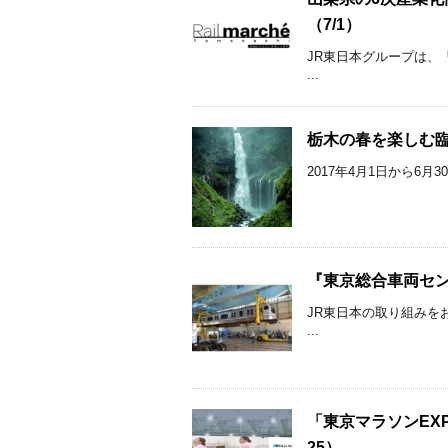
（7/1）
JR東日本グループは、
...
栃木の春を楽しむ臨
2017年4月1日から6月
『東京総合車両センタ
JR東日本の取り組みを
...
「東京マラソンEXP
25）