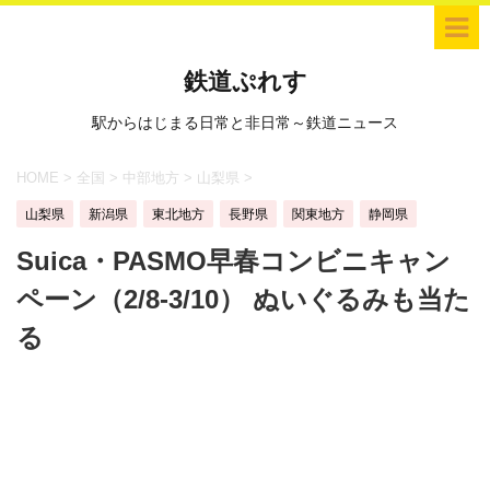
鉄道ぷれす
駅からはじまる日常と非日常～鉄道ニュース
HOME
>
全国
>
中部地方
>
山梨県
>
山梨県
新潟県
東北地方
長野県
関東地方
静岡県
Suica・PASMO早春コンビニキャン
ペーン（2/8-3/10） ぬいぐるみも当た
る