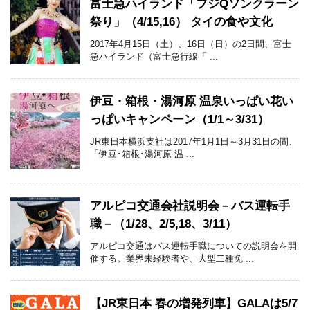
富士急ハイランド「フジQソンクラーン
祭り」（4/15,16） タイの食や文化
2017年4月15日（土）、16日（日）の2日間、富士
急ハイランド（富士急行線「 ...
伊豆・箱根・湯河原 温泉いっぱい花い
っぱいキャンペーン（1/1～3/31）
JR東日本横浜支社は2017年1月1日～3月31日の間、
「伊豆･箱根･湯河原 温 ...
アルピコ交通会社説明会－バス運転手
職－（1/28、2/5,18、3/11）
アルピコ交通はバス運転手職についての説明会を開
催する。業界未経験者や、大型二種免 ...
【JR東日本 春の増発列車】GALAは5/7