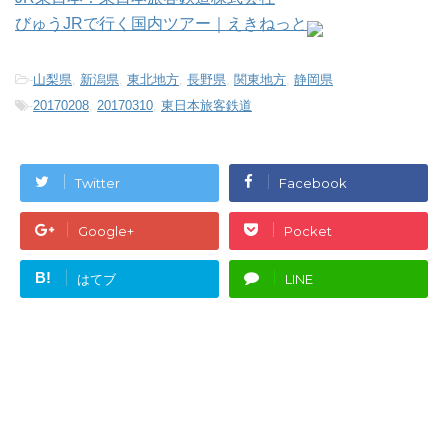
びゅうJRで行く国内ツアー｜えきねっと
-
山梨県
,
新潟県
,
東北地方
,
長野県
,
関東地方
,
静岡県
-
20170208
,
20170310
,
東日本旅客鉄道
Twitter
Facebook
Google+
Pocket
B!
はてブ
LINE