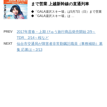
まで営業 上越新幹線の直通列車
◆「GALA湯沢スキー場」は5月7日（日）まで営業
◆「GALA湯沢スキー場」は ...
PREV
2017年度春・上期 びゅう旅行商品発売開始 2/9～
TDR、2/14～桜など
NEXT
仙台市交通局が障害者非常勤嘱託職員（事務補助）募
集 応募は～2/13