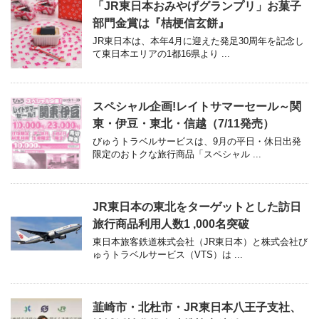
「JR東日本おみやげグランプリ」お菓子
部門金賞は『桔梗信玄餅』
JR東日本は、本年4月に迎えた発足30周年を記念し
て東日本エリアの1都16県より ...
スペシャル企画!レイトサマーセール～関
東・伊豆・東北・信越（7/11発売）
びゅうトラベルサービスは、9月の平日・休日出発
限定のおトクな旅行商品「スペシャル ...
JR東日本の東北をターゲットとした訪日
旅行商品利用人数1 ,000名突破
東日本旅客鉄道株式会社（JR東日本）と株式会社び
ゅうトラベルサービス（VTS）は ...
韮崎市・北杜市・JR東日本八王子支社、