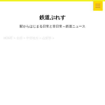
鉄道ぷれす
駅からはじまる日常と非日常～鉄道ニュース
HOME
>
全国
>
中部地方
>
山梨県
>