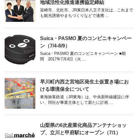
地域活性化推進連携協定締結
韮崎市、北杜市、JR東日本八王子支社は、これまで
も観光誘致やまちづくりなどで連携 ...
Suica・PASMO 夏のコンビニキャンペー
ン（7/4-8/9）
Suica・PASMO 夏のコンビニキャンペーン ■期
間 2017年7月4日（火 ...
早川町内西之宮地区発生土仮置き場にお
ける環境保全について
東海旅客鉄道（JR東海）は、中央新幹線建設に伴
い、同社が事業主体として新たに計画 ...
山梨県の6次産業化商品アンテナショッ
プ、立川と甲府駅にオープン（7/1）