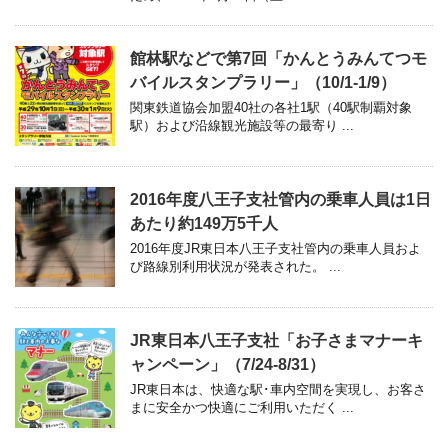
館林駅などで第7回「かんとうみんてつモ
バイルスタンプラリー」（10/1-1/9）
関東鉄道協会加盟40社の各社1駅（40駅制覇対象
駅）および沿線観光施設等の最寄り ...
2016年度八王子支社管内の乗車人員は1日
あたり約149万5千人
2016年度JR東日本八王子支社管内の乗車人員およ
び路線別利用状況が発表された。 ...
JR東日本八王子支社「お子さまマナーキ
ャンペーン」（7/24-8/31）
JR東日本は、快適な駅･車内空間を実現し、お客さ
まに安全かつ快適にご利用いただく ...