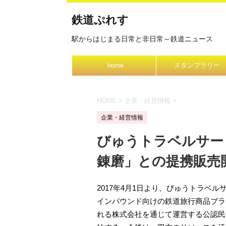
鉄道ぷれす
駅からはじまる日常と非日常～鉄道ニュース
home
スタンプラリー
HOME
>
企業・経営情報
>
企業・経営情報
びゅうトラベルサー
錬磨」との提携販売
2017年4月1日より、びゅうトラベ
インバウンド向けの鉄道旅行商品ブラ
れる株式会社を通じて運営する公認⺠泊