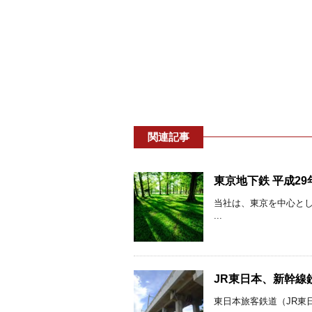
関連記事
東京地下鉄 平成2
当社は、東京を中心と
...
JR東日本、新幹線鉄
東日本旅客鉄道（JR東