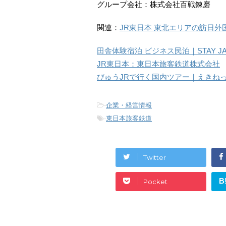
グループ会社：株式会社百戦錬磨
関連：
JR東日本 東北エリアの訪日
田舎体験宿泊 ビジネス民泊｜STAY 
JR東日本：東日本旅客鉄道株式会社
びゅうJRで行く国内ツアー｜えきね
-
企業・経営情報
-
東日本旅客鉄道
Twitter
B
Pocket