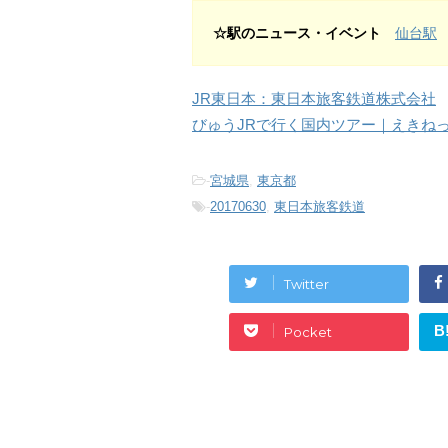
☆駅のニュース・イベント
仙台駅
JR東日本：東日本旅客鉄道株式会社
びゅうJRで行く国内ツアー｜えきね
-
宮城県
,
東京都
-
20170630
,
東日本旅客鉄道
Twitter
B
Pocket