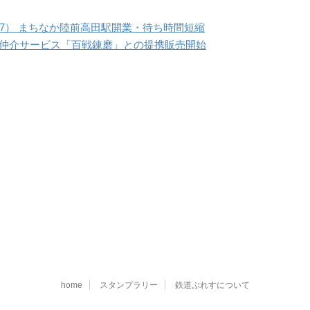
/27） まちなか陸前高田駅開業・待ち時間短縮
泊仲介サービス「百戦錬磨」との提携販売開始
home
スタンプラリー
鉄道ぷれすについて