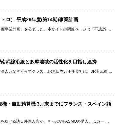
ロ） 平成29年度(第14期)事業計画
度事業計画」を公表した。本サイトの関連ページは「平成29 ...
が南武線沿線と多摩地域の活性化を目指し連携
人いなぎくらすクラス、JR東日本八王子支社は、JR南武線 ...
売機・自動精算機 3月末までにフランス・スペイン語
続ける訪日外国人客が、きっぷやPASMOの購入、ICカー ...