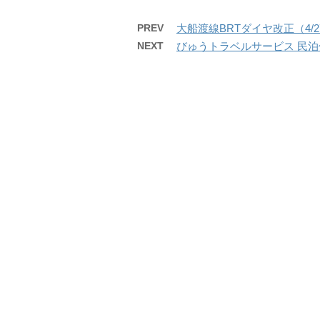
PREV
大船渡線BRTダイヤ改正（4
NEXT
びゅうトラベルサービス 民