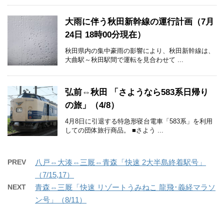
大雨に伴う秋田新幹線の運行計画（7月
24日 18時00分現在）
秋田県内の集中豪雨の影響により、秋田新幹線は、
大曲駅～秋田駅間で運転を見合わせて ...
弘前⇔秋田 「さようなら583系日帰り
の旅」（4/8）
4月8日に引退する特急形寝台電車「583系」を利用
しての団体旅行商品。 ■さよう ...
PREV
八戸⇔大湊⇔三厩⇔青森「快速 2大半島終着駅号」
（7/15,17）
NEXT
青森⇔三厩「快速 リゾートうみねこ 龍飛･義経マラソ
ン号」（8/11）