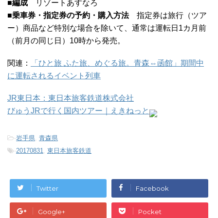
■編成
リゾートあすなろ
■乗車券・指定券の予約・購入方法
指定券は旅行（ツア
ー）商品など特別な場合を除いて、通常は運転日1カ月前
（前月の同じ日）10時から発売。
関連：
「ひと旅 ふた旅、めぐる旅。青森⇔函館」期間中
に運転されるイベント列車
JR東日本：東日本旅客鉄道株式会社
びゅうJRで行く国内ツアー｜えきねっと
-
岩手県
,
青森県
-
20170831
,
東日本旅客鉄道
Twitter
Facebook
Google+
Pocket