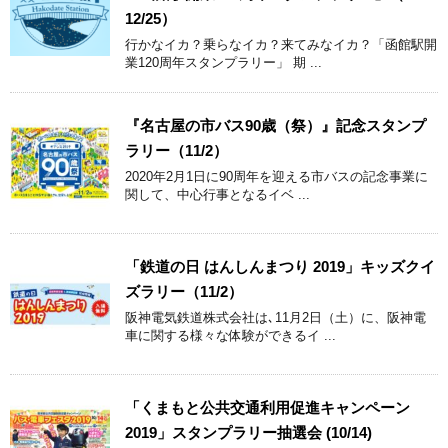
12/25）
行かなイカ？乗らなイカ？来てみなイカ？「函館駅開
業120周年スタンプラリー」 期 ...
『名古屋の市バス90歳（祭）』記念スタンプ
ラリー（11/2）
2020年2月1日に90周年を迎える市バスの記念事業に
関して、中心行事となるイベ ...
「鉄道の日 はんしんまつり 2019」キッズクイ
ズラリー（11/2）
阪神電気鉄道株式会社は､11月2日（土）に、阪神電
車に関する様々な体験ができるイ ...
「くまもと公共交通利用促進キャンペーン
2019」スタンプラリー抽選会 (10/14)