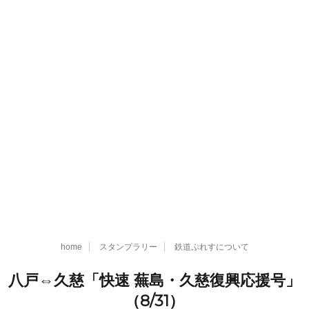
home
スタンプラリー
鉄道ぷれすについて
八戸⇔久慈「快速 蕪島・久慈復興応援号」
（8/31）