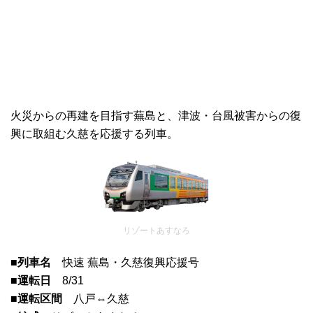
火災からの再建を目指す蕪島と、津波・台風被害からの復
興に取組む久慈を応援する列車。
リゾートあすなろ
■列車名
快速 蕪島・久慈復興応援号
■運転日
8/31
■運転区間
八戸⇔久慈