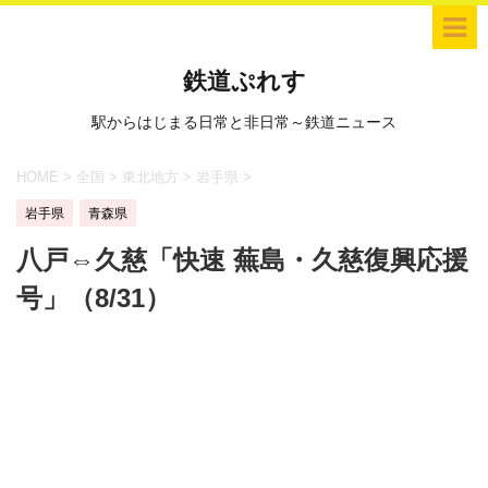
鉄道ぷれす
駅からはじまる日常と非日常～鉄道ニュース
HOME
>
全国
>
東北地方
>
岩手県
>
岩手県
青森県
八戸⇔久慈「快速 蕪島・久慈復興応援
号」（8/31）