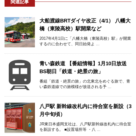
関連記事
大船渡線BRTダイヤ改正（4/1） 八幡大
橋（東陵高校）駅開業など
2017年4月1日に「八幡大橋（東陵高校）駅」が開業
するのに合わせて、同日始発よ ...
青い森鉄道 【番組情報】1月10日放送
BS朝日「鉄道・絶景の旅」
番組「鉄道・絶景の旅」の北東北をめぐる旅で、青
い森鉄道線での旅模様が放送される予 ...
八戸駅 新幹線改札内に待合室を新設（3
月中旬頃）
JR東日本盛岡支社は、八戸駅新幹線改札内に待合室
を新設する。 ■設置場所等 ・八 ...