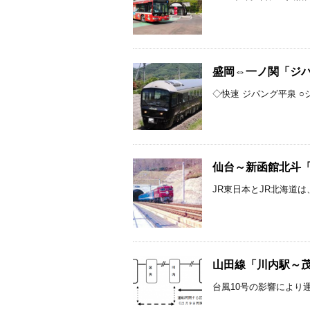
盛岡⇔一ノ関「ジパン
◇快速 ジパング平泉 ○ジ
仙台～新函館北斗「お
JR東日本とJR北海道は、
山田線「川内駅～茂
台風10号の影響により運