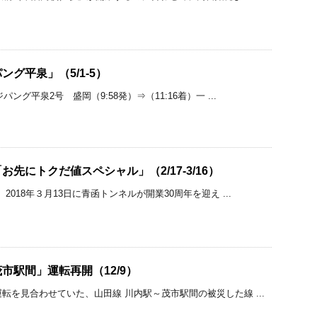
グ平泉」（5/1-5）
パング平泉2号 盛岡（9:58発）⇒（11:16着）一 ...
先にトクだ値スペシャル」（2/17-3/16）
2018年３月13日に青函トンネルが開業30周年を迎え ...
市駅間」運転再開（12/9）
転を見合わせていた、山田線 川内駅～茂市駅間の被災した線 ...