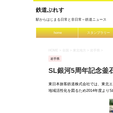
鉄道ぷれす
駅からはじまる日常と非日常～鉄道ニュース
home
スタンプラリー
HOME
>
全国
>
東北地方
>
岩手県
>
岩手県
SL銀河5周年記念釜石
東日本旅客鉄道株式会社では、東北エ
地域活性化を図るため2014年度より