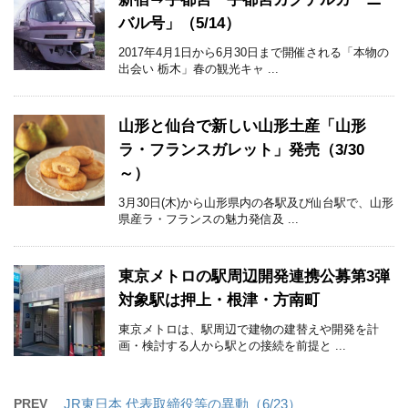
バル号」（5/14）
2017年4月1日から6月30日まで開催される「本物の
出会い 栃木」春の観光キャ ...
山形と仙台で新しい山形土産「山形
ラ・フランスガレット」発売（3/30
～）
3月30日(木)から山形県内の各駅及び仙台駅で、山形
県産ラ・フランスの魅力発信及 ...
東京メトロの駅周辺開発連携公募第3弾
対象駅は押上・根津・方南町
東京メトロは、駅周辺で建物の建替えや開発を計
画・検討する人から駅との接続を前提と ...
PREV
JR東日本 代表取締役等の異動（6/23）