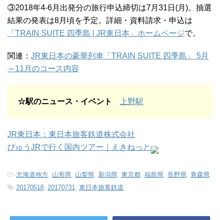
③2018年4-6月出発分の旅行申込締切は7月31日(月)。抽選
結果の発表は8月頃を予定。詳細・資料請求・申込は
「TRAIN SUITE 四季島 | JR東日本」ホームページ
で。
関連：
JR東日本の豪華列車「TRAIN SUITE 四季島」 5月
～11月のコース内容
☆駅のニュース・イベント
上野駅
JR東日本：東日本旅客鉄道株式会社
びゅうJRで行く国内ツアー｜えきねっと
-
北海道地方
,
山形県
,
山梨県
,
新潟県
,
東京都
,
福島県
,
長野県
,
青森県
-
20170518
,
20170731
,
東日本旅客鉄道