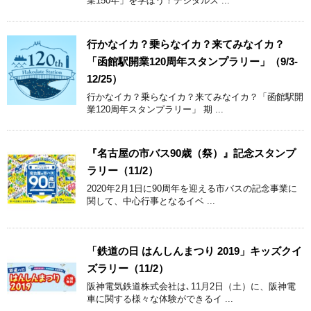
業150年」を学ぼう！デジタルス ...
行かなイカ？乗らなイカ？来てみなイカ？
「函館駅開業120周年スタンプラリー」（9/3-
12/25）
行かなイカ？乗らなイカ？来てみなイカ？「函館駅開
業120周年スタンプラリー」 期 ...
『名古屋の市バス90歳（祭）』記念スタンプ
ラリー（11/2）
2020年2月1日に90周年を迎える市バスの記念事業に
関して、中心行事となるイベ ...
「鉄道の日 はんしんまつり 2019」キッズクイ
ズラリー（11/2）
阪神電気鉄道株式会社は､11月2日（土）に、阪神電
車に関する様々な体験ができるイ ...