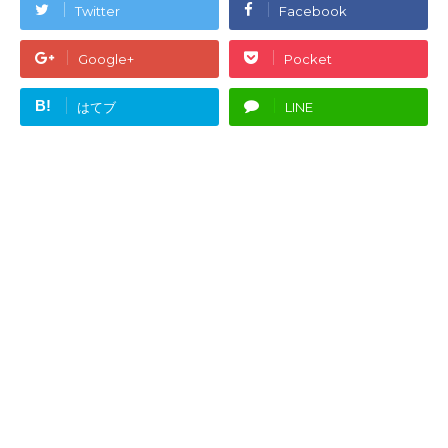
Twitter
Facebook
Google+
Pocket
B!
はてブ
LINE