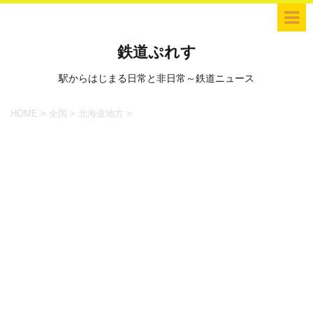
鉄道ぷれす
駅からはじまる日常と非日常～鉄道ニュース
HOME
>
全国
>
北海道地方
>