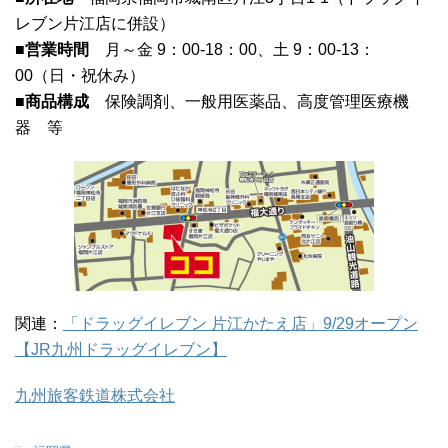
レブン片江店に併設）
■営業時間
月～金 9：00-18：00、土 9：00-13：
00（日・祝休み）
■商品構成
保険調剤、一般用医薬品、高度管理医療機
器 等
関連：
「ドラッグイレブン 片江かたえ店」9/29オープン
【JR九州ドラッグイレブン】
九州旅客鉄道株式会社