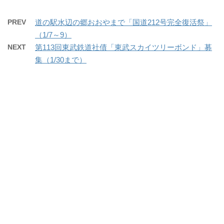
PREV
道の駅水辺の郷おおやまで「国道212号完全復活祭」
（1/7～9）
NEXT
第113回東武鉄道社債「東武スカイツリーボンド」募
集（1/30まで）