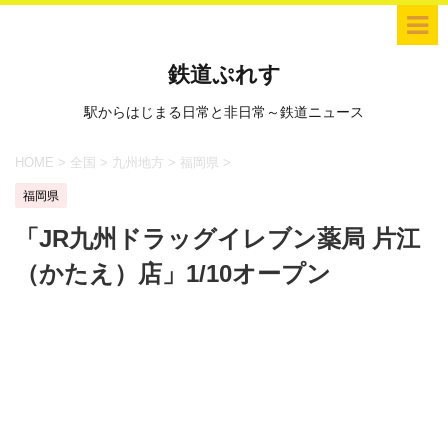
鉄道ぷれす
駅からはじまる日常と非日常～鉄道ニュース
HOME
>
全国
>
九州地方
>
福岡県
>
福岡県
「JR九州ドラッグイレブン薬局 片江
（かたえ）店」1/10オープン