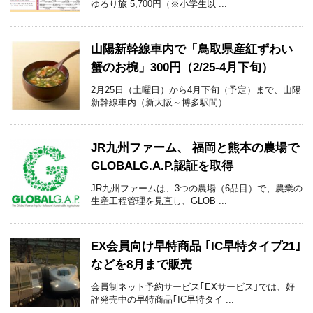
ゆるり旅 5,700円（※小学生以 ...
山陽新幹線車内で「鳥取県産紅ずわい
蟹のお椀」300円（2/25-4月下旬）
2月25日（土曜日）から4月下旬（予定）まで、山陽
新幹線車内（新大阪～博多駅間） ...
JR九州ファーム、 福岡と熊本の農場で
GLOBALG.A.P.認証を取得
JR九州ファームは、3つの農場（6品目）で、農業の
生産工程管理を見直し、GLOB ...
EX会員向け早特商品 ｢IC早特タイプ21｣
などを8月まで販売
会員制ネット予約サービス｢EXサービス｣では、好
評発売中の早特商品｢IC早特タイ ...