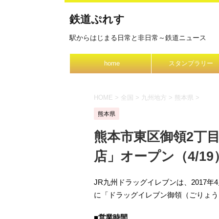
鉄道ぷれす
駅からはじまる日常と非日常～鉄道ニュース
home
スタンプラリー
HOME
>
全国
>
九州地方
>
熊本県
>
熊本県
熊本市東区御領2丁
店」オープン（4/19
JR九州ドラッグイレブンは、2017年4
に「ドラッグイレブン御領（ごりょう
■営業時間