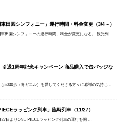
車田園シンフォニー」運行時間・料金変更（3/4～）
車田園シンフォニーの運行時間、料金が変更になる。 観光列 ...
ル）引退1周年記念キャンペーン 商品購入で缶バッジな
5000形（青ガエル）を愛してくださる方々に感謝の気持ち ...
PIECEラッピング列車」臨時列車（11/27）
27日よりONE PIECEラッピング列車の運行を開 ...