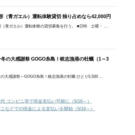
0形（青ガエル）運転体験貸切 独り占めなら42,000円
形（青ガエル）運転体験の貸切募集を行う。 ■日時 土曜・ ...
冬の大感謝祭 GOGO糸島！岐志漁港の牡蠣（1～3
大感謝祭～GOGO糸島！岐志漁港の牡蠣 ひとり5,500 ...
代 コンビニ等で現金支払い可能に（5/16～）
ビニなどでの現金による支払いを開始（5/16～）