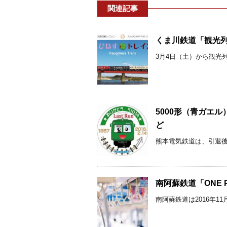
関連記事
くま川鉄道「観光列
3月4日（土）から観光列
5000形（青ガエ
ど
熊本電気鉄道は、引退後も
南阿蘇鉄道「ONE 
南阿蘇鉄道は2016年11月