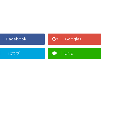
Facebook
Google+
!
はてブ
LINE