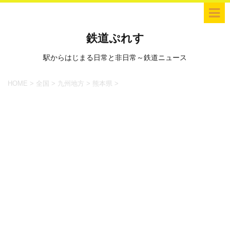
鉄道ぷれす
駅からはじまる日常と非日常～鉄道ニュース
HOME
>
全国
>
九州地方
>
熊本県
>