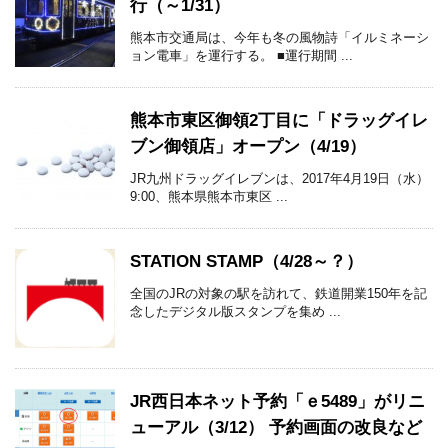
行（～1/31）
熊本市交通局は、今年も冬の風物詩「イルミネーシ
ョン電車」を運行する。 ■運行期間 ...
熊本市東区御領2丁目に「ドラッグイレ
ブン御領店」オープン（4/19）
JR九州ドラッグイレブンは、2017年4月19日（水）
9:00、熊本県熊本市東区 ...
STATION STAMP（4/28～？）
全国のJRの対象の駅を訪れて、鉄道開業150年を記
念したデジタル版スタンプを集め ...
JR西日本ネット予約「ｅ5489」がリニ
ューアル（3/12） 予約画面の改良など