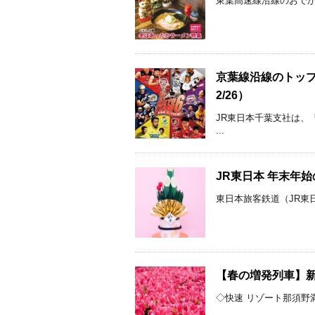
東葉高速線沿線のおでかけ
京葉線沿線のトップ
2/26）
JR東日本千葉支社は、
...
JR東日本 年末年始の
東日本旅客鉄道（JR東日
【春の増発列車】新
◇快速 リゾート那須野満喫