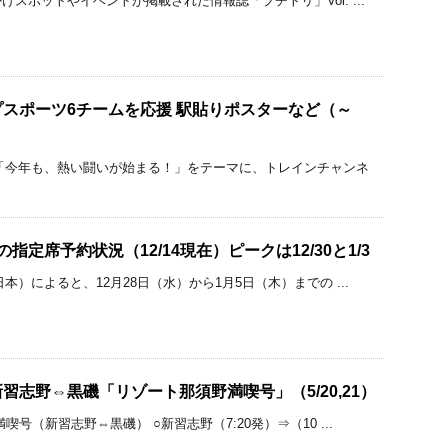
スポットやイベントが掲載された情報誌「プチトリ」Vol. ...
スポーツ6チームを応援 駅貼りポスターなど（～
「今年も、熱い闘いが始まる！」をテーマに、トレインチャンネ
指定席予約状況（12/14現在）ピークは12/30と1/3
本）によると、12月28日（水）から1月5日（木）までの ...
習志野⇔黒磯「リゾート那須野満喫号」（5/20,21）
号（新習志野⇔黒磯） ○新習志野（7:20発）⇒（10 ...