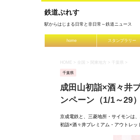
鉄道ぷれす
駅からはじまる日常と非日常～鉄道ニュース
home
スタンプラリー
HOME
>
全国
>
関東地方
>
千葉県
>
千葉県
成田山初詣×酒々井
ンペーン（1/1～29
京成電鉄と、三菱地所・サイモンは、2
初詣×酒々井プレミアム・アウトレッ