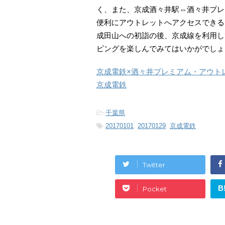
く、また、京成酒々井駅⇔酒々井プレ
便利にアウトレットへアクセスできる
成田山への初詣の後、京成線を利用し
ピングを楽しんでみてはいかがでしょ
京成電鉄×酒々井プレミアム・アウト
京成電鉄
-
千葉県
-
20170101
,
20170129
,
京成電鉄
Twitter
B
Pocket