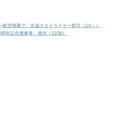
航空搭乗で、京成スカイライナー割引（1/1～）
周年記念乗車券」発売（12/30）