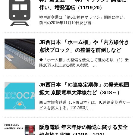
伴い、増発運転（11/19,20）
神戸新交通は「第6回神戸マラソン」開催に伴い、
前日の2016年11月19日及び当 ...
JR西日本 「ホーム柵」や「内方線付き
点状ブロック」の整備を前倒しなど
◆「ホーム柵」の整備を優先して進める駅 （1）乗
降10万人以上の14駅 京都駅、 ...
JR西日本 「IC連絡定期券」の発売範囲
拡大 京阪電車大津線など（3/18～）
西日本旅客鉄道（JR西日本）は、IC連絡定期券サー
ビスを拡大する。2017年3月 ...
阪急電鉄 年末年始の輸送に関する安全