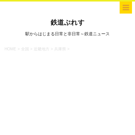
鉄道ぷれす
駅からはじまる日常と非日常～鉄道ニュース
HOME
>
全国
>
近畿地方
>
兵庫県
>