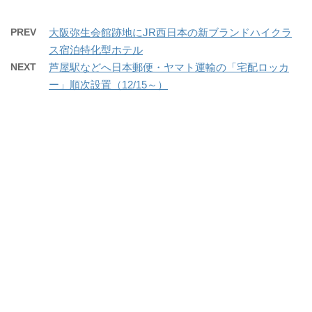
PREV
大阪弥生会館跡地にJR西日本の新ブランドハイクラ
ス宿泊特化型ホテル
NEXT
芦屋駅などへ日本郵便・ヤマト運輸の「宅配ロッカ
ー」順次設置（12/15～）