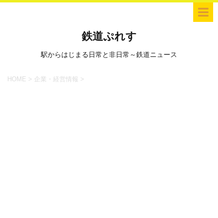
鉄道ぷれす
駅からはじまる日常と非日常～鉄道ニュース
HOME
>
企業・経営情報
>