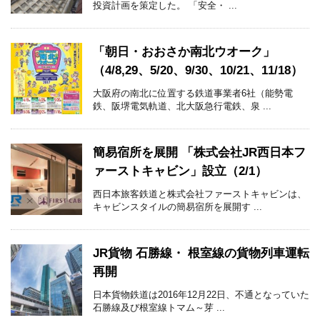
投資計画を策定した。 「安全・ ...
「朝日・おおさか南北ウオーク」
（4/8,29、5/20、9/30、10/21、11/18）
大阪府の南北に位置する鉄道事業者6社（能勢電
鉄、阪堺電気軌道、北大阪急行電鉄、泉 ...
簡易宿所を展開 「株式会社JR西日本フ
ァーストキャビン」設立（2/1）
西日本旅客鉄道と株式会社ファーストキャビンは、
キャビンスタイルの簡易宿所を展開す ...
JR貨物 石勝線・ 根室線の貨物列車運転
再開
日本貨物鉄道は2016年12月22日、不通となっていた
石勝線及び根室線トマム～芽 ...