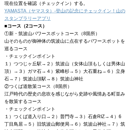
現在位置を確認（チェックイン）する。
YAMASTA（ヤマスタ）-登山の記念にチェックイン！山の
スタンプラリーアプリ
■コース（2コース）
①新・筑波山パワースポットコース（8箇所）
山そのものが御神体の筑波山に点在するパワースポットを
巡るコース
・チェックインポイント
１）つつじヶ丘駅→２）筑波山（女体山頂もしくは男体山
頂）→３）ガマ石→４）紫峰杉→５）大石重ね→６）立身
石→７）筑波山頂駅→８）筑波山神社
②つくば道散策コース（8箇所）
江戸時代の歴史の息吹を感じながら史跡や風情ある町並み
を散策するコース
・チェックインポイント
１）つくば道入り口→２）普門寺→３）石倉RIZ→４）6
丁目鳥居→５）旧筑波山郵便局→６）筑波山神社→７）筑