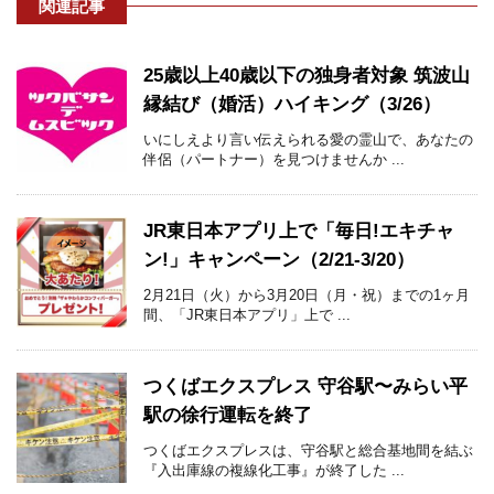
関連記事
25歳以上40歳以下の独身者対象 筑波山
縁結び（婚活）ハイキング（3/26）
いにしえより言い伝えられる愛の霊山で、あなたの
伴侶（パートナー）を見つけませんか ...
JR東日本アプリ上で「毎日!エキチャ
ン!」キャンペーン（2/21-3/20）
2月21日（火）から3月20日（月・祝）までの1ヶ月
間、「JR東日本アプリ」上で ...
つくばエクスプレス 守谷駅〜みらい平
駅の徐行運転を終了
つくばエクスプレスは、守谷駅と総合基地間を結ぶ
『入出庫線の複線化工事』が終了した ...