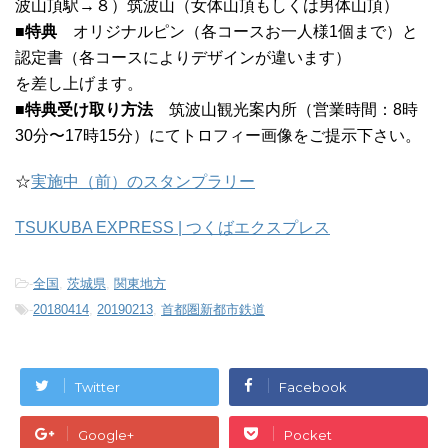
波山頂駅→８）筑波山（女体山頂もしくは男体山頂）
■特典
オリジナルピン（各コースお一人様1個まで）と
認定書（各コースによりデザインが違います）
を差し上げます。
■特典受け取り方法
筑波山観光案内所（営業時間：8時
30分〜17時15分）にてトロフィー画像をご提示下さい。
☆
実施中（前）のスタンプラリー
TSUKUBA EXPRESS | つくばエクスプレス
-
全国
,
茨城県
,
関東地方
-
20180414
,
20190213
,
首都圏新都市鉄道
Twitter
Facebook
Google+
Pocket