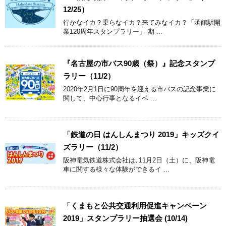
12/25）
行かなイカ？乗らなイカ？来てみなイカ？「函館駅開
業120周年スタンプラリー」 期 ...
『名古屋の市バス90歳（祭）』記念スタンプ
ラリー（11/2）
2020年2月1日に90周年を迎える市バスの記念事業に
関して、中心行事となるイベ ...
「鉄道の日 はんしんまつり 2019」キッズクイ
ズラリー（11/2）
阪神電気鉄道株式会社は､11月2日（土）に、阪神電
車に関する様々な体験ができるイ ...
「くまもと公共交通利用促進キャンペーン
2019」スタンプラリー抽選会 (10/14)