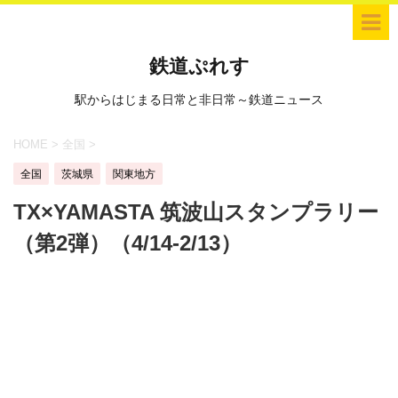
鉄道ぷれす
駅からはじまる日常と非日常～鉄道ニュース
HOME
>
全国
>
全国
茨城県
関東地方
TX×YAMASTA 筑波山スタンプラリー
（第2弾）（4/14-2/13）