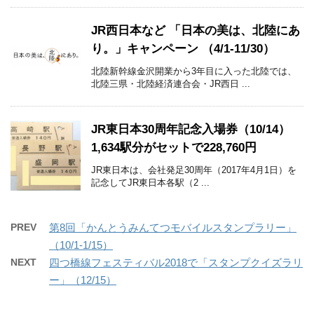
JR西日本など 「日本の美は、北陸にあ
り。」キャンペーン （4/1-11/30）
北陸新幹線金沢開業から3年目に入った北陸では、
北陸三県・北陸経済連合会・JR西日 ...
JR東日本30周年記念入場券（10/14）
1,634駅分がセットで228,760円
JR東日本は、会社発足30周年（2017年4月1日）を
記念してJR東日本各駅（2 ...
PREV
第8回「かんとうみんてつモバイルスタンプラリー」
（10/1-1/15）
NEXT
四つ橋線フェスティバル2018で「スタンプクイズラリ
ー」（12/15）