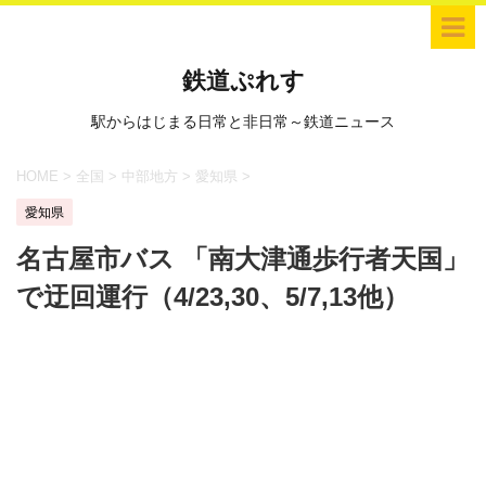
鉄道ぷれす
駅からはじまる日常と非日常～鉄道ニュース
HOME
>
全国
>
中部地方
>
愛知県
>
愛知県
名古屋市バス 「南大津通歩行者天国」
で迂回運行（4/23,30、5/7,13他）