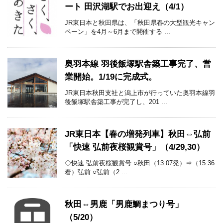
ート 田沢湖駅でお出迎え（4/1）
JR東日本と秋田県は、「秋田県春の大型観光キャン
ペーン」を4月～6月まで開催する ...
奥羽本線 羽後飯塚駅舎築工事完了、営
業開始。1/19に完成式。
JR東日本秋田支社と潟上市が行っていた奥羽本線羽
後飯塚駅舎築工事が完了し、201 ...
JR東日本【春の増発列車】秋田⇔弘前
「快速 弘前夜桜観賞号」（4/29,30）
◇快速 弘前夜桜観賞号 ○秋田（13:07発）⇒（15:36
着）弘前 ○弘前（2 ...
秋田⇔男鹿「男鹿鯛まつり号」
（5/20）