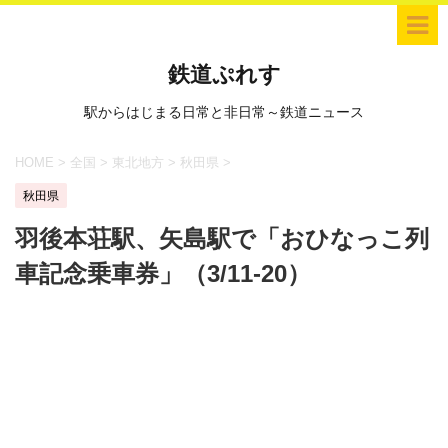
鉄道ぷれす
駅からはじまる日常と非日常～鉄道ニュース
HOME
>
全国
>
東北地方
>
秋田県
>
秋田県
羽後本荘駅、矢島駅で「おひなっこ列
車記念乗車券」（3/11-20）