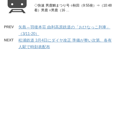
◇快速 男鹿鯛まつり号 ○秋田（9:55発）⇒（10:48
着）男鹿 ○男鹿（16 ...
PREV
矢島⇔羽後本荘 由利高原鉄道の「おひなっこ列車」
（3/11-20）
NEXT
松浦鉄道 3月4日にダイヤ改正 準備が整い次第、各有
人駅で時刻表配布