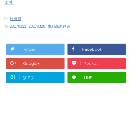
ます
-
秋田県
-
20170311
,
20170320
,
由利高原鉄道
Twitter
Facebook
Google+
Pocket
B!
はてブ
LINE