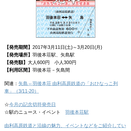
【発売期間】
2017年3月11日(土)～3月20日(月)
【発売場所】
羽後本荘駅、矢島駅
【発売額】
大人600円 小人300円
【利用区間】
羽後本荘－矢島間
関連：
矢島⇔羽後本荘 由利高原鉄道の「おひなっこ列
車」（3/11-20）
☆
今月の記念切符発売日
☆駅のニュース・イベント
羽後本荘駅
由利高原鉄道と沿線の魅力、イベントなどをご紹介してい