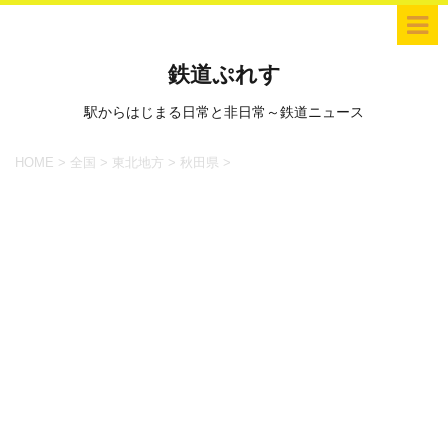
鉄道ぷれす
駅からはじまる日常と非日常～鉄道ニュース
HOME
>
全国
>
東北地方
>
秋田県
>