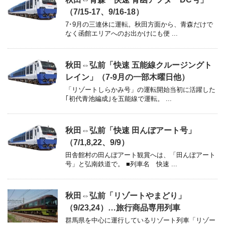
（7/15-17、9/16-18）
7･9月の三連休に運転。秋田方面から、青森だけで
なく函館エリアへのお出かけにも便 ...
秋田⇔弘前「快速 五能線クルージングト
レイン」（7-9月の一部木曜日他）
「リゾートしらかみ号」の運転開始当初に活躍した
｢初代青池編成｣を五能線で運転。 ...
秋田⇔弘前「快速 田んぼアート号」
（7/1,8,22、9/9）
田舎館村の田んぼアート観賞へは、「田んぼアート
号」と弘南鉄道で。 ■列車名 快速 ...
秋田⇔弘前「リゾートやまどり」
（9/23,24）…旅行商品専用列車
群馬県を中心に運行しているリゾート列車「リゾー