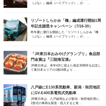
（ぶな）』編成（ハイブリッド）」が、 ...
リゾートしらかみ「橅」編成運行開始1周
年記念謝恩キャンペーン（7/16-30）
昨年夏に運行を開始した「リゾートしらかみ『橅
（ぶな）』編成（ハイブリッド）」が、 ...
「JR東日本おみやげグランプリ」食品部
門金賞は『三陸海宝漬』
JR東日本は、本年4月に迎えた発足30周年を記念し
て東日本エリアの1都16県より ...
八戸線にE130系気動車、新潟・秋田地区
にGV-E400系電気式気動車
JR東日本は、八戸線用および新潟・秋田地区用に、
2形式の車両を新造・投入すると発 ...